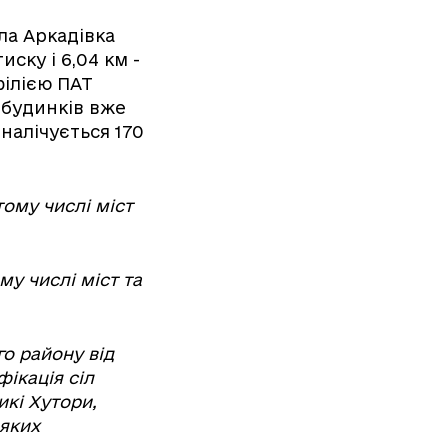
ла Аркадівка
иску і 6,04 км -
філією ПАТ
5 будинків вже
 налічується 170
тому числі міст
му числі міст та
о району від
ікація сіл
икі Хутори,
 яких