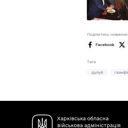
Поділитись новиною
Facebook
Теги
дулуб
газифі
Харківська обласна
військова адміністрація