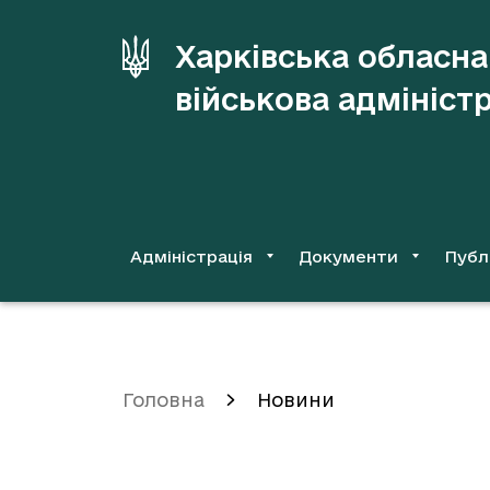
до
основного
Харківська обласна
вмісту
військова адмініст
Адміністрація
Документи
Публ
Головна
Новини