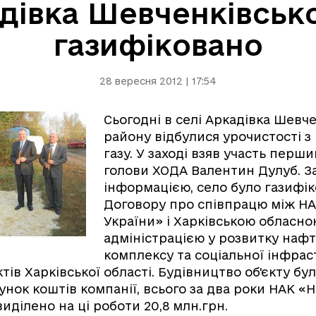
дівка Шевченківськ
газифіковано
28 вересня 2012 | 17:54
Сьогодні в селі Аркадівка Шевч
району відбулися урочистості з
газу. У заході взяв участь перш
голови ХОДА Валентин Дулуб. З
інформацією, село було газифік
Договору про співпрацю між Н
України» і Харківською обласн
адміністрацією у розвитку наф
комплексу та соціальної інфра
ів Харківської області. Будівництво об'єкту бу
хунок коштів компанії, всього за два роки НАК «
иділено на ці роботи 20,8 млн.грн.