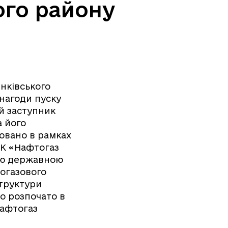
ого району
енківського
 нагоди пуску
ий заступник
а його
овано в рамках
АК «Нафтогаз
ою державною
тогазового
структури
ло розпочато в
Нафтогаз