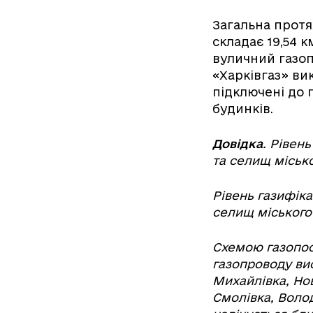
Загальна протя
складає 19,54 км
вуличний газоп
«Харківгаз» вик
підключені до г
будинків.
Довідка
. Рівень
та селищ міськог
Рівень газифіка
селищ міського 
Схемою газопос
газопроводу вис
Михайлівка, Нов
Смолівка, Воло