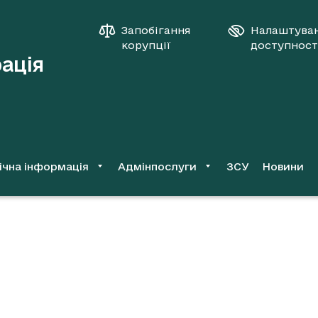
Запобігання
Налаштува
корупції
доступност
рація
ічна інформація
Адмінпослуги
ЗСУ
Новини