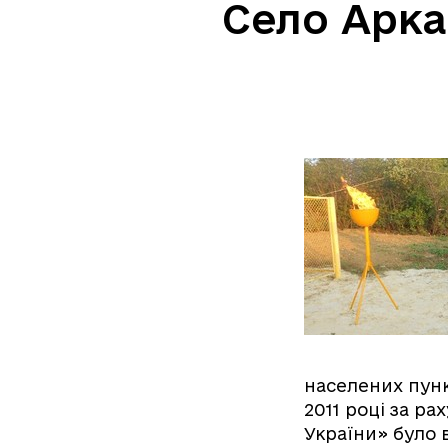
Село Арка
населених пункт
2011 році за ра
України» було в