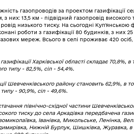
жність газопроводів за проектом газифікації се
, з них: 13,5 км - підвідний газопровід високого т
ровід низького тиску. На сьогодні Куп'янською 
онані роботи з газифікації 80 будинків, з них 2
азових мереж. Всього в селі проживає 420 осіб,
 газифікації Харківської області складає 70,8%, в 
о типу - 82,5%, сіл - 54,4%.
ції Шевченківського району становить 62,9%, в то
типу - 90,9%, сіл - 49,6%.
тачання північно-східної частини Шевченківськог
окого тиску до села Аркадівка передбачена газиф
омиколаївка, Іванівка, Микольське, Ленінка, Вел
димирівка, Нижній Бурлук, Шишківка, Журавка, в