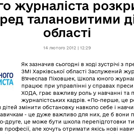
о журналіста розкр
ред талановитими ді
області
14 лютого 2012 | 12:29
Як зазначив сьогодні в ході зустрічі з 
ЗМІ Харківської області Заслужений жур
В'ячеслав Піховшек, Школа юного журнал
працює при управлінні у справах преси
ХОДА, грає важливу роль у навчанні та 
журналістських кадрів. «По-перше, це 
 дітей змінити обстановку навколо себе і навч
вичкам - це дуже важливо для них, де б вони п
о-друге, це може бути школа перепідготовки ти
 професії, але хочуть отримати якісь нові навич