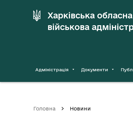
до
основного
Харківська обласна
вмісту
військова адмініст
Адміністрація
Документи
Публ
Головна
Новини