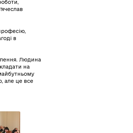
роботи,
В'ячеслав
професію,
годі в
слення. Людина
кладати на
 майбутньому
, але це все