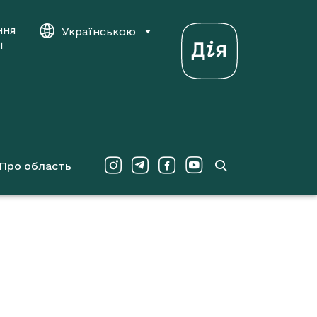
ння
Українською
і
Про область