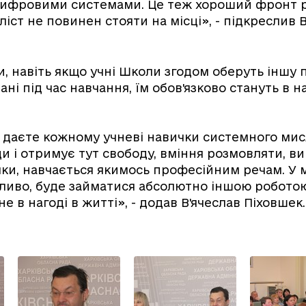
 цифровими системами. Це теж хороший фронт 
іст не повинен стояти на місці», - підкреслив 
и, навіть якщо учні Школи згодом оберуть іншу 
ні під час навчання, їм обов'язково стануть в на
и даєте кожному учневі навички системного ми
 і отримує тут свободу, вміння розмовляти, ви
мки, навчається якимось професійним речам. У
ливо, буде займатися абсолютно іншою роботою
е в нагоді в житті», - додав В'ячеслав Піховшек.