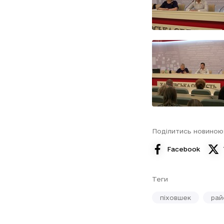
Поділитись новиною
Facebook
Теги
піховшек
рай