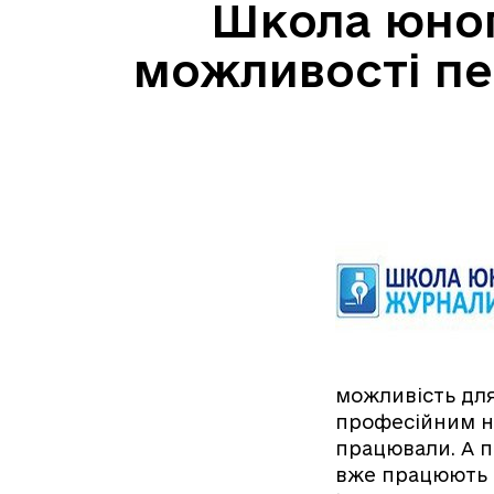
Школа юног
можливості пе
можливість для
професійним на
працювали. А п
вже працюють в