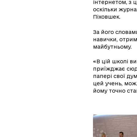
інтернетом, з
оскільки журнал
Піховшек.
За його словам
навички, отрима
майбутньому.
«В цій школі в
приїжджає сюди
папері свої ду
цей учень, мож
йому точно стан