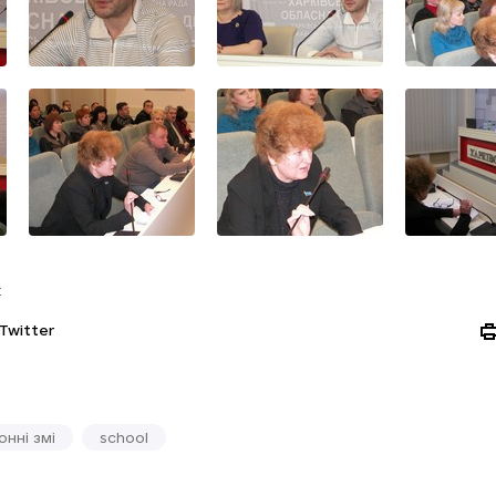
:
Twitter
онні змі
school