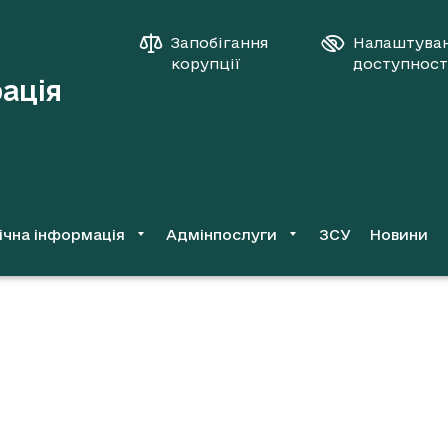
Запобігання
Налаштува
корупції
доступност
рація
ічна інформація
Адмінпослуги
ЗСУ
Новини