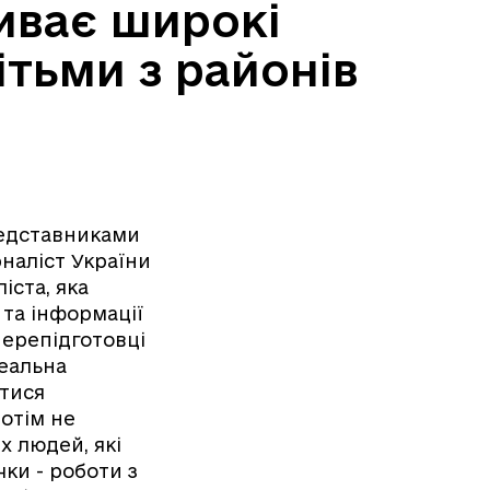
иває широкі
тьми з районів
представниками
наліст України
іста, яка
 та інформації
перепідготовці
реальна
итися
отім не
х людей, які
ки - роботи з