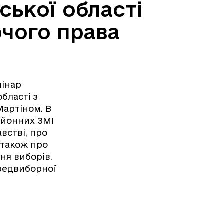
ської області
рчого права
мінар
бласті з
Мартіном. В
районних ЗМІ
встві, про
 також про
ня виборів.
ередвиборної