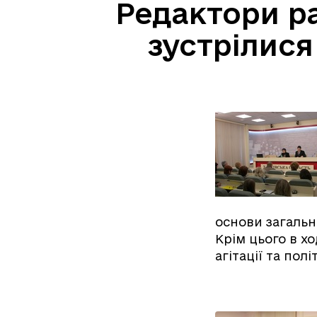
Редактори ра
зустрілися
основи загальн
Крім цього в х
агітації та пол