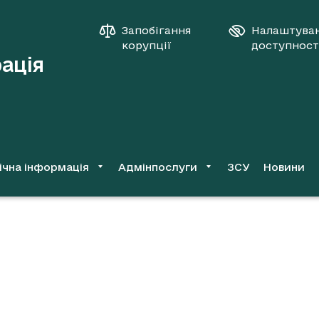
Запобігання
Налаштува
корупції
доступност
рація
ічна інформація
Адмінпослуги
ЗСУ
Новини