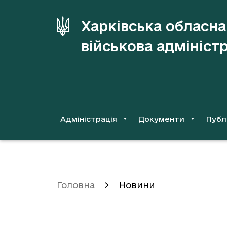
до
основного
Харківська обласна
вмісту
військова адмініст
Адміністрація
Документи
Публ
Головна
Новини