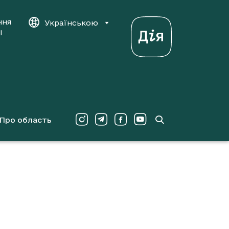
ння
Українською
і
Про область