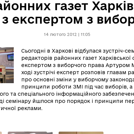
йонних газет Харків
 з експертом з вибо
14 лютого 2012 | 11:05
Сьогодні в Харкові відбулася зустріч-се
редакторів районних газет Харківської о
експертом з виборчого права Артуром 
ході зустрічі експерт розповів главам 
про основні зміни у виборчому законода
принципи роботи ЗМІ під час виборів, а
ого та спеціального інформаційного забезпечен
оді семінару йшлося про порядок і принципи п
ітичної реклами.