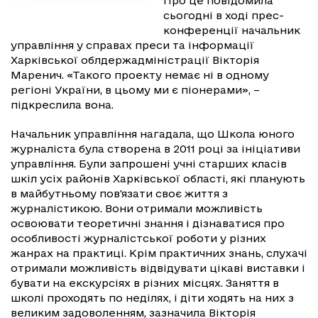
Про це повідомила
сьогодні в ході прес-
конференції начальник
управління у справах преси та інформації
Харківської облдержадміністрації Вікторія
Маренич. «Такого проекту немає ні в одному
регіоні України, в цьому ми є піонерами», –
підкреслила вона.
Начальник управління нагадала, що Школа юного
журналіста була створена в 2011 році за ініціативи
управління. Були запрошені учні старших класів
шкіл усіх районів Харківської області, які планують
в майбутньому пов'язати своє життя з
журналістикою. Вони отримали можливість
освоювати теоретичні знання і дізнаватися про
особливості журналістської роботи у різних
жанрах на практиці. Крім практичних знань, слухачі
отримали можливість відвідувати цікаві виставки і
бувати на екскурсіях в різних місцях. Заняття в
школі проходять по неділях, і діти ходять на них з
великим задоволенням, зазначила Вікторія