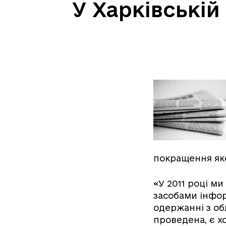
У Харківській
покращення яко
«У 2011 році м
засобами інфор
одержанні з об
проведена, є хо