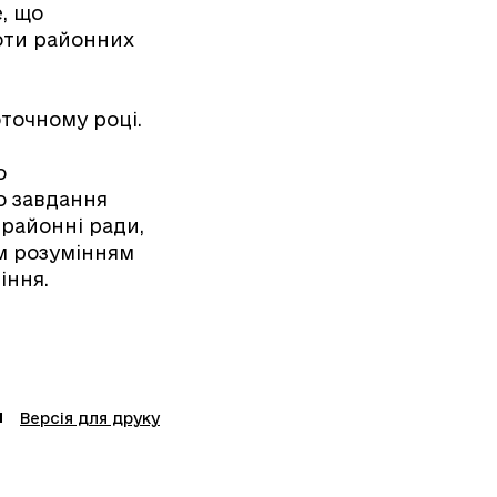
е, що
оти районних
оточному році.
о
о завдання
 районні ради,
им розумінням
іння.
Версія для друку