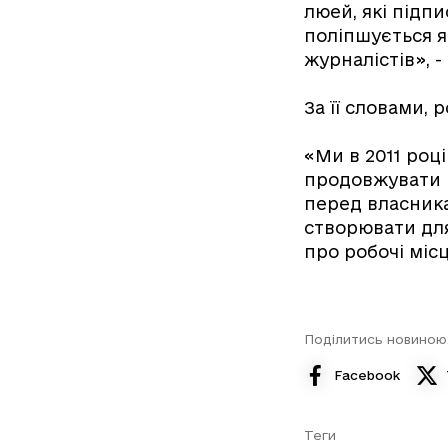
люей, які підп
поліпшується я
журналістів», -
За її словами,
«Ми в 2011 роц
продовжувати ц
перед власника
створювати для
про робочі міс
Поділитись новиною
Facebook
Теги