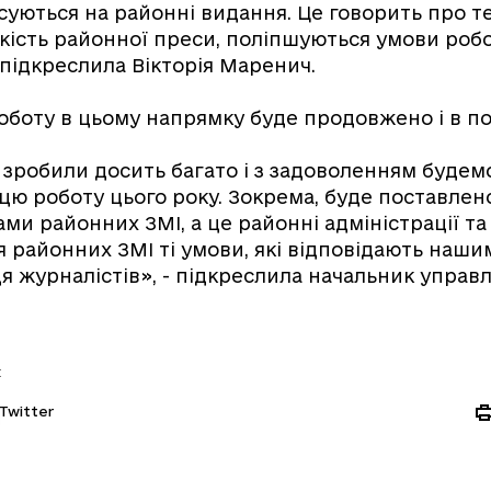
исуються на районні видання. Це говорить про т
кість районної преси, поліпшуються умови роб
 підкреслила Вікторія Маренич.
 роботу в цьому напрямку буде продовжено і в п
і зробили досить багато і з задоволенням будем
ю роботу цього року. Зокрема, буде поставлен
ми районних ЗМІ, а це районні адміністрації та
 районних ЗМІ ті умови, які відповідають наш
ця журналістів», - підкреслила начальник управл
:
Twitter