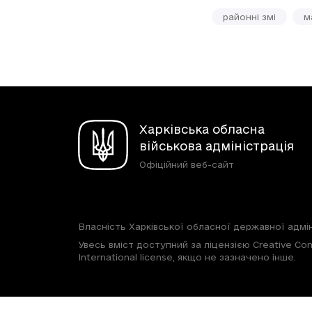
районні змі
м
Харківська обласна
військова адміністрація
Офіційний веб-сайт
Власність Харківської обласної державної адмін
Увесь вміст доступний за ліцензією Creative Com
International license, якщо не зазначено інше.