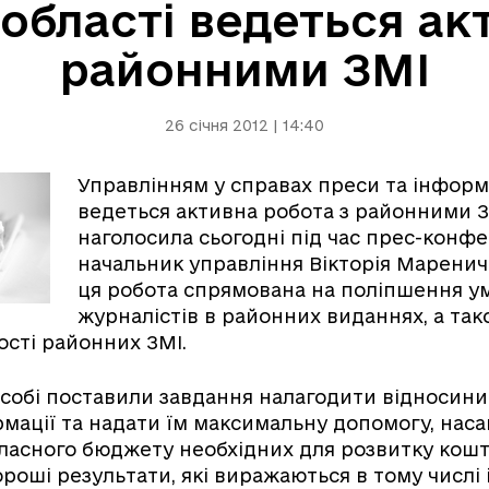
 області ведеться ак
районними ЗМІ
26 січня 2012 | 14:40
Управлінням у справах преси та інформ
ведеться активна робота з районними З
наголосила сьогодні під час прес-конфе
начальник управління Вікторія Маренич
ця робота спрямована на поліпшення у
журналістів в районних виданнях, а так
сті районних ЗМІ.
и собі поставили завдання налагодити відносин
мації та надати їм максимальну допомогу, наса
ласного бюджету необхідних для розвитку кошті
роші результати, які виражаються в тому числі і