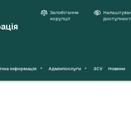
Запобігання
Налаштува
корупції
доступност
рація
ічна інформація
Адмінпослуги
ЗСУ
Новини