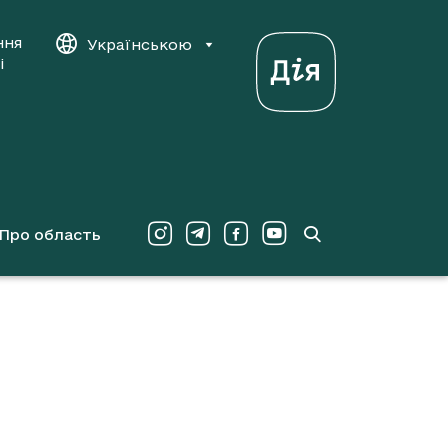
ння
Українською
і
Про область