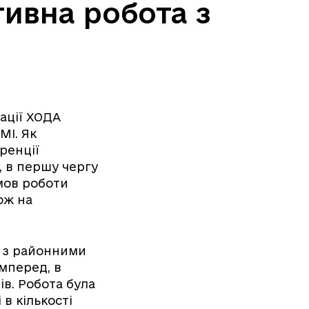
тивна робота з
ації ХОДА
МІ. Як
ренції
, в першу чергу
мов роботи
ож на
и з районними
мперед, в
в. Робота була
 в кількості