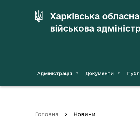
до
основного
Харківська обласна
вмісту
військова адмініст
Адміністрація
Документи
Публ
Головна
Новини