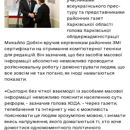
всеукраїнського прес-
туру та представниками
районних газет
Харківської області
голова Харківської
облдержадміністрації
Михайло Добкін вручив керівникам районних ЗМІ
сертифікати на отримання комп'ютерної техніки
для редакцій. Він зазначив, що без засобів масової
інформації абсолютно неможливо проводити
роз'яснювальну роботу і демонструвати людям, що
все зовсім не так погано, як іноді намагаються
показати.
«Сьогодні без чіткої взаємодії із засобами масової
інформації неможливо пояснити населенню суть
реформ, - зазначив голова ХОДА. - Через газети,
телебачення та Інтернет у нас є можливість
пояснювати це людям зрозумілою мовою, і знімати
якесь напруження, якого домагаються ті, хто хоче
домогтися одномоментного політичного