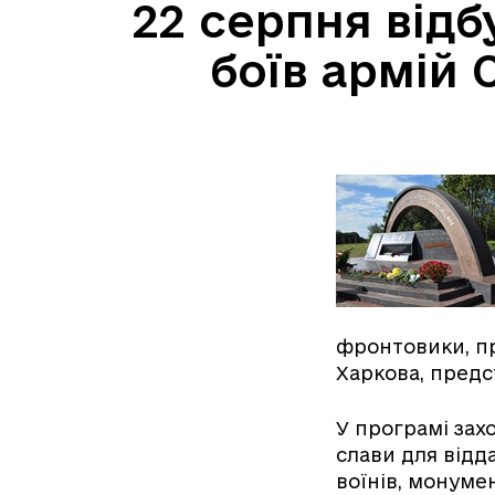
22 серпня відб
боїв армій
фронтовики, пр
Харкова, предс
У програмі зах
слави для відд
воїнів, монумен