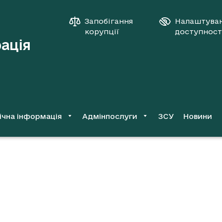
Запобігання
Налаштува
корупції
доступност
рація
ічна інформація
Адмінпослуги
ЗСУ
Новини