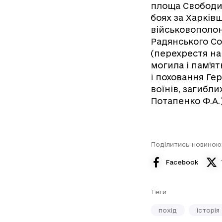
площа Свободи 
боях за Харків
військовополон
Радянського Со
(перехрестя на
могила і пам'ят
і поховання Гер
воїнів, загибли
Потапенко Ф.А.)
Поділитись новиною
Facebook
Теги
похід
історія