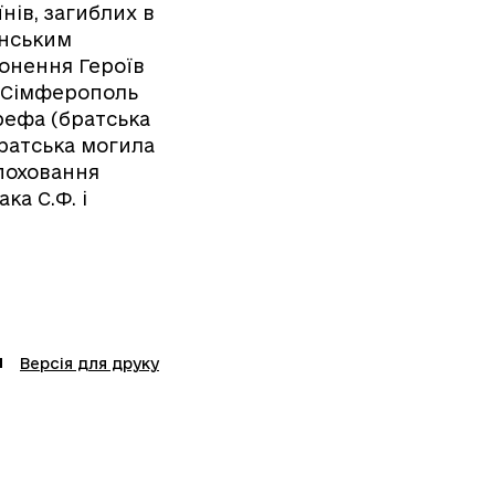
нів, загиблих в
янським
ронення Героїв
в-Сімферополь
ерефа (братська
(братська могила
(поховання
ка С.Ф. і
Версія для друку