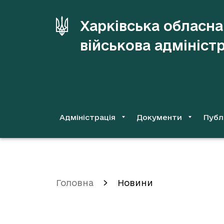
до
основного
Харківська обласна
вмісту
військова адмініст
Адміністрація
Документи
Публ
Головна
Новини