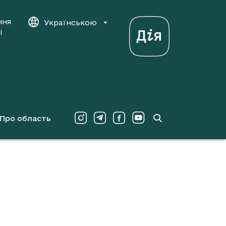
ння
Українською
і
Про область