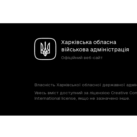
Харківська обласна
військова адміністрація
Офіційний веб-сайт
Власність Харківської обласної державної адмін
Увесь вміст доступний за ліцензією Creative Com
International license, якщо не зазначено інше.