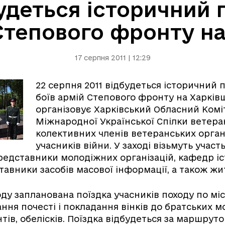
удеться історичний 
 Степового фронту на
17 серпня 2011 | 12:29
22 серпня 2011 відбудеться історичний п
боїв армій Степового фронту на Харківщ
організовує Харківський Обласний Комі
Міжнародної Української Спілки ветеран
колективних членів ветеранських орган
учасників війни. У заході візьмуть участ
едставники молодіжних організацій, кафедр істо
тавники засобів масової інформації, а також жи
оду запланована поїздка учасників походу по мі
ання почесті і покладання вінків до братських 
тів, обелісків. Поїздка відбудеться за маршруто