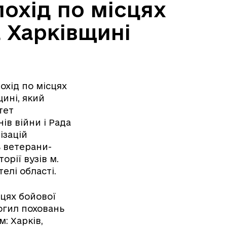
похід по місцях
 Харківщині
охід по місцях
ині, який
тет
ів війни і Рада
ізацій
ь ветерани-
рії вузів м.
телі області.
сцях бойової
могил поховань
м: Харків,