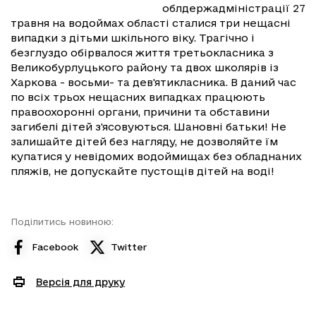
облдержадміністрації 27
травня на водоймах області сталися три нещасні
випадки з дітьми шкільного віку. Трагічно і
безглуздо обірвалося життя третьокласника з
Великобурлуцького району та двох школярів із
Харкова - восьми- та дев'ятикласника. В даний час
по всіх трьох нещасних випадках працюють
правоохоронні органи, причини та обставини
загибелі дітей з'ясовуються. Шановні батьки! Не
залишайте дітей без нагляду, не дозволяйте їм
купатися у невідомих водоймищах без обладнаних
пляжів, не допускайте пустощів дітей на воді!
Поділитись новиною:
Facebook
Twitter
Версія для друку