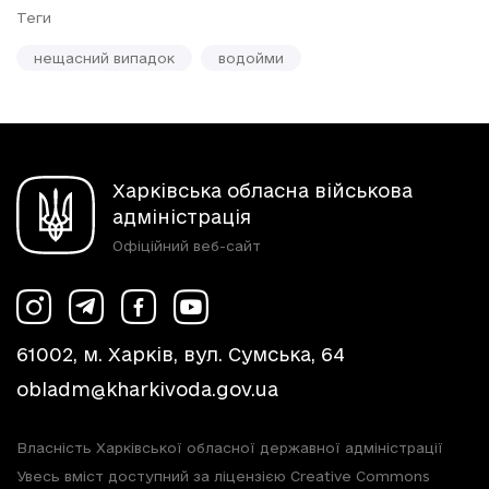
Теги
нещасний випадок
водойми
Харківська обласна військова
адміністрація
Офіційний веб-сайт
61002, м. Харків, вул. Сумська, 64
obladm@kharkivoda.gov.ua
Власність Харківської обласної державної адміністрації
Увесь вміст доступний за ліцензією Creative Commons