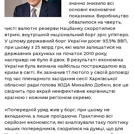
значно знизило всі
основні економічні
показники. Виробництво
обвалилося на чверть,
чисті валютні резерви Нацбанку скоротилися
втричі, внутрішній національний борг зріс уп'ятеро.
У цілому державний борг України досяг 93,5% ВВП,
при цьому з 25 млрд грн, які мали залишатися на
державних рахунках на початок 2010 року,
насправді не було й двох. В результаті економіка
України була визнана найбільш постраждалою від
кризи в світі. Як зазначив 17 лютого у своїй доповіді
під час пленарного засідання сесії Харківської
обласної ради голова ХОДА Михайло Добкін, все це
свідчить про вкрай неефективне керівництві
країною і кожним регіоном окремо.
«Попередній уряд жив у борг, при цьому не
вкладаючи, а лише проїдаючи. Практично всі
серйозні економісти, які аналізували таку політику
наших попередників, сходилися на думці, що для