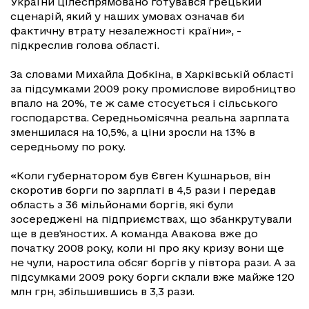
України цілеспрямовано готувався грецький
сценарій, який у наших умовах означав би
фактичну втрату незалежності країни», -
підкреслив голова області.
За словами Михайла Добкіна, в Харківській області
за підсумками 2009 року промислове виробництво
впало на 20%, те ж саме стосується і сільського
господарства. Середньомісячна реальна зарплата
зменшилася на 10,5%, а ціни зросли на 13% в
середньому по року.
«Коли губернатором був Євген Кушнарьов, він
скоротив борги по зарплаті в 4,5 рази і передав
область з 36 мільйонами боргів, які були
зосереджені на підприємствах, що збанкрутували
ще в дев'яностих. А команда Авакова вже до
початку 2008 року, коли ні про яку кризу вони ще
не чули, наростила обсяг боргів у півтора рази. А за
підсумками 2009 року борги склали вже майже 120
млн грн, збільшившись в 3,3 рази.