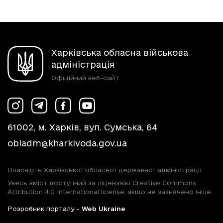
Харківська обласна військова
адміністрація
Офіційний веб-сайт
61002, м. Харків, вул. Сумська, 64
obladm@kharkivoda.gov.ua
Власність Харківської обласної державної адміністрації
Увесь вміст доступний за ліцензією Creative Commons
Attribution 4.0 International license, якщо не зазначено інше.
Розробник порталу -
Web Ukraine