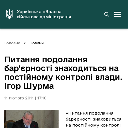
до
основного
вмісту
Харківська обласна
військова адміністрація
Головна
Новини
Питання подолання
бар’єрності знаходиться на
постійному контролі влади.
Ігор Шурма
11 лютого 2011 | 17:10
«Питання подолання
бар’єрності знаходиться
на постійному контролі