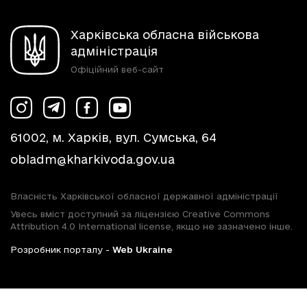
Харківська обласна військова
адміністрація
Офіційний веб-сайт
61002, м. Харків, вул. Сумська, 64
obladm@kharkivoda.gov.ua
Власність Харківської обласної державної адміністрації
Увесь вміст доступний за ліцензією Creative Commons
Attribution 4.0 International license, якщо не зазначено інше.
Розробник порталу -
Web Ukraine