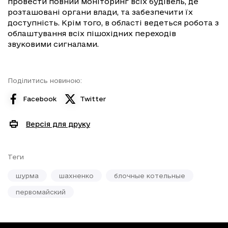
провести повний моніторинг всіх будівель, де
розташовані органи влади, та забезпечити їх
доступність. Крім того, в області ведеться робота з
облаштування всіх пішохідних переходів
звуковими сигналами.
Поділитись новиною:
Facebook
Twitter
Версія для друку
Теги
шурма
шахненко
блочные котельные
первомайский