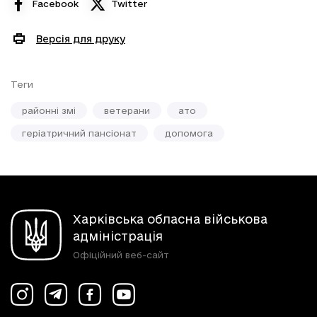
Facebook
Twitter
Версія для друку
Теги
районні змі
ветерани
ато
геріатричний пансіонат
допомога
Харківська обласна військова
адміністрація
Офіційний веб-сайт