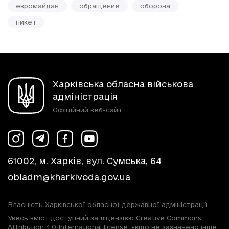
евромайдан
обращение
оборона
пикет
Харківська обласна військова
адміністрація
Офіційний веб-сайт
61002, м. Харків, вул. Сумська, 64
obladm@kharkivoda.gov.ua
Власність Харківської обласної державної адміністрації
Увесь вміст доступний за ліцензією Creative Commons
Attribution 4.0 International license, якщо не зазначено інше.