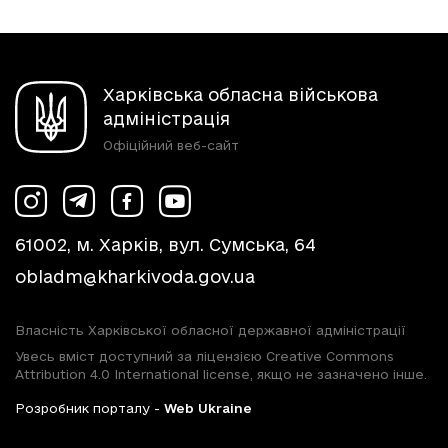
Харківська обласна військова
адміністрація
Офіційний веб-сайт
61002, м. Харків, вул. Сумська, 64
obladm@kharkivoda.gov.ua
Власність Харківської обласної державної адміністрації
Увесь вміст доступний за ліцензією Creative Commons
Attribution 4.0 International license, якщо не зазначено інше.
Розробник порталу -
Web Ukraine