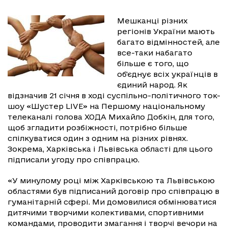
Мешканці різних
регіонів України мають
багато відмінностей, але
все-таки набагато
більше є того, що
об'єднує всіх українців в
єдиний народ. Як
відзначив 21 січня в ході суспільно-політичного ток-
шоу «Шустер LIVE» на Першому національному
телеканалі голова ХОДА Михайло Добкін, для того,
щоб згладити розбіжності, потрібно більше
спілкуватися один з одним на різних рівнях.
Зокрема, Харківська і Львівська області для цього
підписали угоду про співпрацю.
«У минулому році між Харківською та Львівською
областями був підписаний договір про співпрацю в
гуманітарній сфері. Ми домовилися обмінюватися
дитячими творчими колективами, спортивними
командами, проводити змагання і творчі вечори на