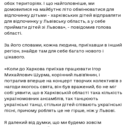
обох територіях. І що найголовніше, ми
домовилися на майбутнє літо обмінюватися для
відпочинку дітьми - харківських дітей відправляти
для відпочинку у Львівську область, а у себе
приймати дітей зі Львова», - повідомив голова
області.
За його словами, кожна людина, приїхавши в інший
регіон, знайде там для себе багато нового і
цікавого.
«Коли до Харкова приїхав працювати Ігор
Михайлович Шурма, корінний львів'янин, і
потрапив вперше на концерт творчих колективів з
нагоди якогось свята, він був вражений, бо не міг
собі уявити, що в Харківській області така кількість
україномовних ансамблів, так танцюють
українські танці, стільки дітей співають українські
пісні, причому роблять це не гірше, ніж у Львові.
Я далекий від думки, що ми будемо зовсім