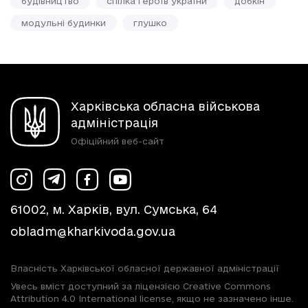
будівництво
спілка героїв україни
добкін
модульні будинки
глушко
Харківська обласна військова
адміністрація
Офіційний веб-сайт
61002, м. Харків, вул. Сумська, 64
obladm@kharkivoda.gov.ua
Власність Харківської обласної державної адміністрації
Увесь вміст доступний за ліцензією Creative Commons
Attribution 4.0 International license, якщо не зазначено інше.