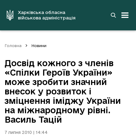
до
основного
вмісту
Харківська обласна
військова адміністрація
Головна
Новини
Досвід кожного з членів
«Спілки Героїв України»
може зробити значний
внесок у розвиток і
зміцнення іміджу України
на міжнародному рівні.
Василь Тацій
7 липня 2010 | 14:44