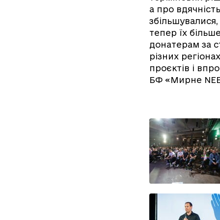
а про вдячніст
збільшувалися,
тепер їх більш
донатерам за с
різних регіона
проєктів і впр
БФ «Мирне NEB