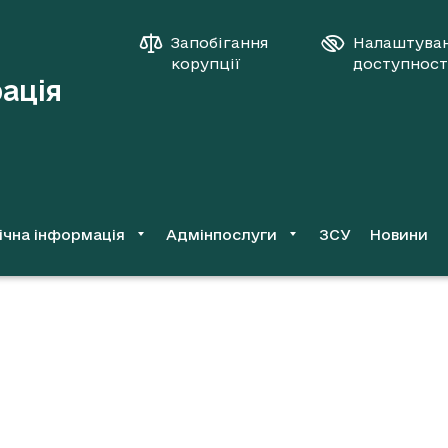
Запобігання
Налаштува
корупції
доступност
рація
ічна інформація
Адмінпослуги
ЗСУ
Новини