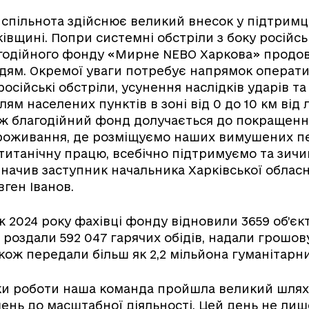
спільнота здійснює великий внесок у підтримці
ківщині. Попри системні обстріли з боку російсь
годійного фонду «Мирне NEBO Харкова» продо
дям. Окремої уваги потребує напрямок операт
осійські обстріли, усунення наслідків ударів та
м населених пунктів в зоні від 0 до 10 км від л
ож благодійний фонд долучається до покращенн
роживання, де розміщуємо наших вимушених пе
титанічну працю, всебічно підтримуємо та зичи
азначив заступник начальника Харківської обласн
Євген Іванов.
2024 року фахівці фонду відновили 3659 об’єкт
 роздали 592 047 гарячих обідів, надали грошов
також передали більш як 2,2 мільйона гуманітарн
оки роботи наша команда пройшла великий шлях
ень до масштабної діяльності. Цей день не лиш