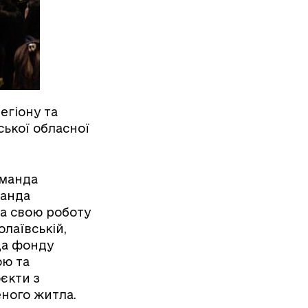
егіону та
ської обласної
оманда
манда
ла свою роботу
олаївській,
нда фонду
ою та
єкти з
еного житла.