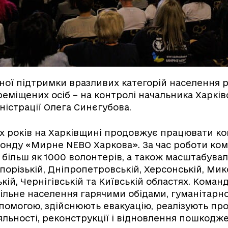
ної підтримки вразливих категорій населення р
еміщених осіб – на контролі начальника Харків
ністрації Олега Синєгубова.
х років на Харківщині продовжує працювати к
онду «Мирне NEBO Харкова». За час роботи ко
 більш як 1000 волонтерів, а також масштабува
порізькій, Дніпропетровській, Херсонській, Мик
кій, Чернігівській та Київській областях. Кома
ільне населення гарячими обідами, гуманітарн
омогою, здійснюють евакуацію, реалізують про
яльності, реконструкції і відновлення пошкодж