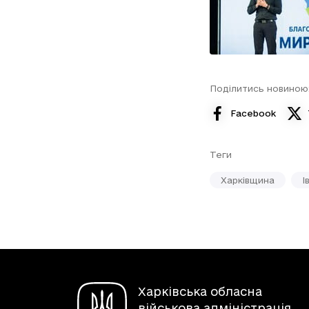
Поділитись новиною
Facebook
Теги
Харківщина
І
Харківська обласна
військова адміністрація