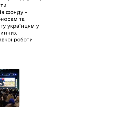
оти
ів фонду –
онорам та
гу українцям у
 чинних
авчої роботи