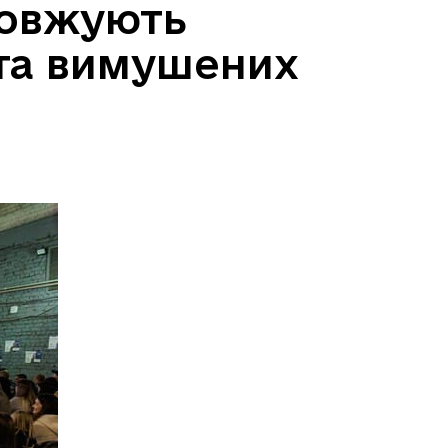
довжують
 та вимушених