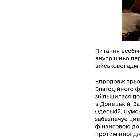
Питання всебіч
внутрішньо пер
військової адмі
Впродовж трьо
Благодійного ф
збільшилася до
в Донецькій, За
Одеській, Сумсь
забезпечує цив
фінансовою доп
протимінної ді