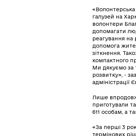
«Волонтерська 
галузей на Хар
волонтери Бла
допомагати лю
реагування на р
допомога жителя
зіткнення. Так
компактного п
Ми дякуємо за 
розвитку», - з
адміністрації 
Лише впродовж 
приготували та
611 особам, а 
«За перші 3 р
термінових ріш