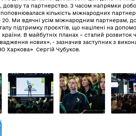
ь, довіру та партнерство. З часом напрямки роб
 поповнювалася кількість міжнародних партнер
е 20. Ми вдячні усім міжнародним партнерам, д
талу підтримку проєктів, що націлені на допомо
х країни. В майбутніх планах – сталий розвиток
овадження нових», - зазначив заступник з викон
O Харкова» Сергій Чубуков.