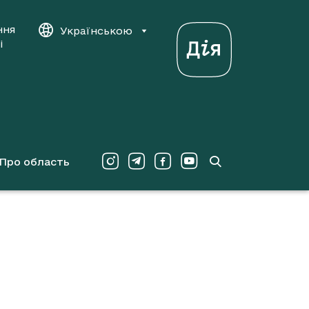
ння
Українською
і
Про область