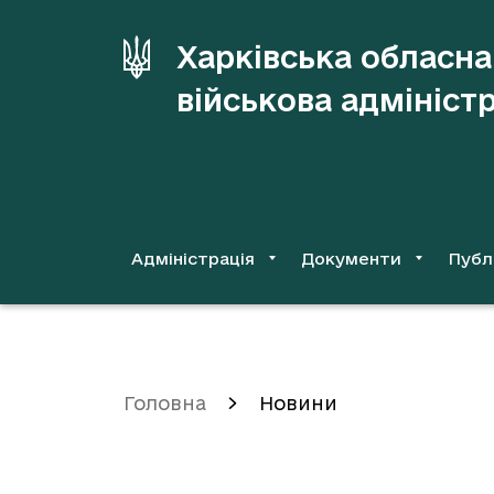
до
основного
Харківська обласна
вмісту
військова адмініст
Адміністрація
Документи
Публ
Головна
Новини