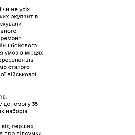
 чи не усіх
ких окупантів
вжували
ивного
 ремонт,
інії бойового
я умов в місцях
реселенців.
мо сталого
ої військової
ів,
у допомогу 35
их наборів.
 від перших
е про підсумки,