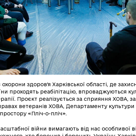
в охорони здоров'я Харківської області, де захис
їни проходять реабілітацію, впроваджуються ку
рапії. Проєкт реалізується за сприяння ХОВА, за
правах ветеранів ХОВА, Департаменту культури
простору «Пліч-о-пліч».
сштабної війни вимагають від нас особливої в
кожного, хто боронив і боронить Україну. Харкі