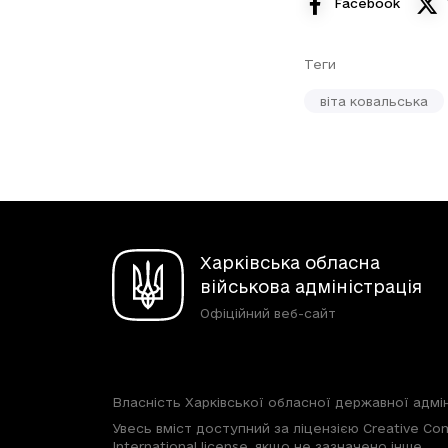
Facebook
Теги
віта ковальська
Харківська обласна
військова адміністрація
Офіційний веб-сайт
Власність Харківської обласної державної адмін
Увесь вміст доступний за ліцензією Creative Com
International license, якщо не зазначено інше.