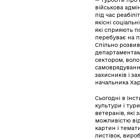
військова адмі
під час реабіл
якісні соціальн
які сприяють п
перебуває на п
Спільно розви
департаментами
сектором, воло
самоврядування
захисників і з
начальника Хар
Сьогодні в Інс
культури і тур
ветеранів, які 
можливістю від
картин і темат
листівок, вироб