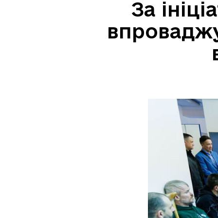
За ініц
впроваджу