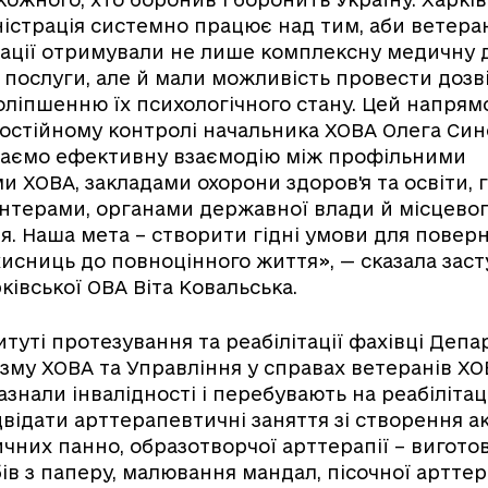
ністрація системно працює над тим, аби ветера
ітації отримували не лише комплексну медичну 
і послуги, але й мали можливість провести дозв
оліпшенню їх психологічного стану. Цей напрям
остійному контролі начальника ХОВА Олега Син
ваємо ефективну взаємодію між профільними
 ХОВА, закладами охорони здоров'я та освіти,
нтерами, органами державної влади й місцево
. Наша мета – створити гідні умови для повер
ахисниць до повноцінного життя», — сказала зас
ківської ОВА Віта Ковальська.
титуті протезування та реабілітації фахівці Деп
изму ХОВА та Управління у справах ветеранів Х
зазнали інвалідності і перебувають на реабілітаці
відати арттерапевтичні заняття зі створення 
ичних панно, образотворчої арттерапії – вигото
ів з паперу, малювання мандал, пісочної арттера