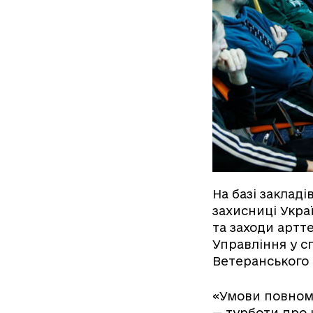
На базі закладі
захисниці Укра
та заходи артте
Управління у с
Ветеранського 
«Умови повнома
— турботи про 