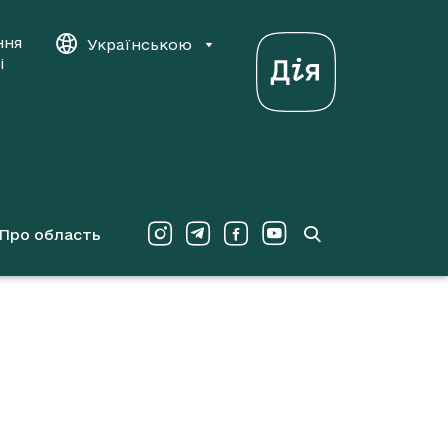
ння
Українською
і
Про область