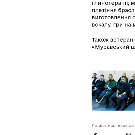
глинотерапії; 
плетіння брасл
виготовлення с
вокалу, гри на
Також ветерані
«Муравський шл
Поділитись новиною