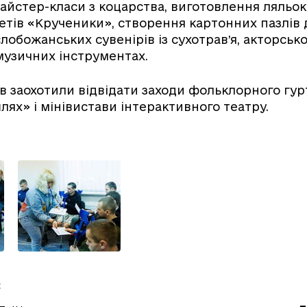
майстер-класи з коцарства, виготовлення ляльок 
етів «Крученики», створення картонних пазлів 
лобожанських сувенірів із сухотрав’я, акторсько
 музичних інструментах.
в заохотили відвідати заходи фольклорного гур
ях» і мінівистави інтерактивного театру.
: