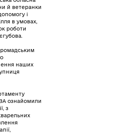
ни й ветеранки
допомогу і
ілля в умовах,
ок роботи
єгубова.
 громадським
го
нення наших
тупниця
артаменту
ОВА ознайомили
ї, з
акварельних
влення
пії,