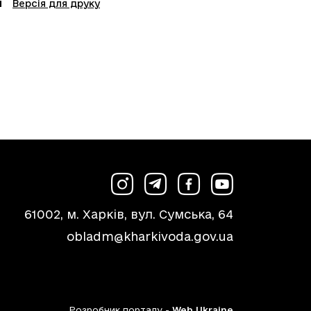
Версія для друку
61002, м. Харків, вул. Сумська, 64
obladm@kharkivoda.gov.ua
Розробник порталу -
Web Ukraine