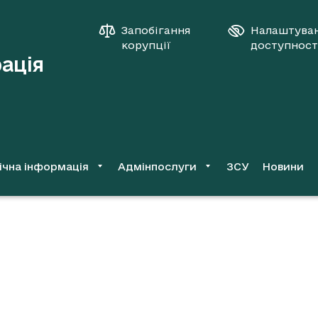
Запобігання
Налаштува
корупції
доступност
рація
ічна інформація
Адмінпослуги
ЗСУ
Новини