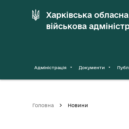
до
основного
Харківська обласна
вмісту
військова адмініст
Адміністрація
Документи
Публ
Головна
Новини