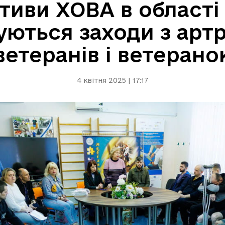
іативи ХОВА в області
ються заходи з артре
ветеранів і ветерано
4 квітня 2025 | 17:17