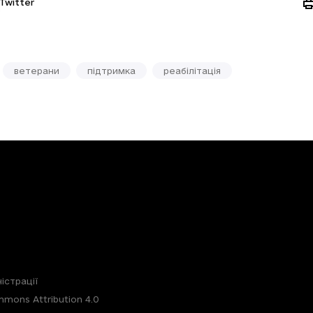
Twitter
ветерани
підтримка
реабілітація
істрації
mons Attribution 4.0