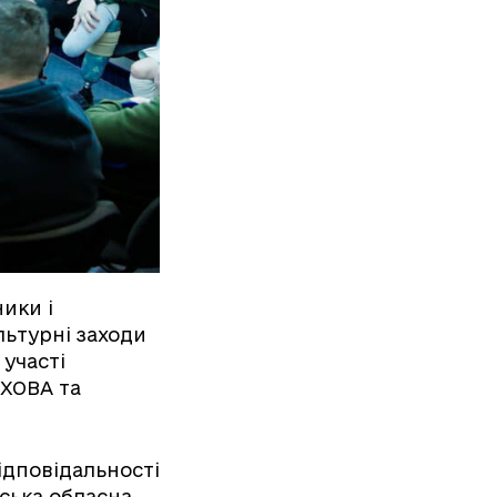
ники і
льтурні заходи
 участі
 ХОВА та
ідповідальності
вська обласна