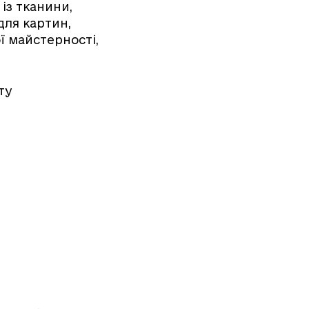
із тканини,
для картин,
ї майстерності,
ту