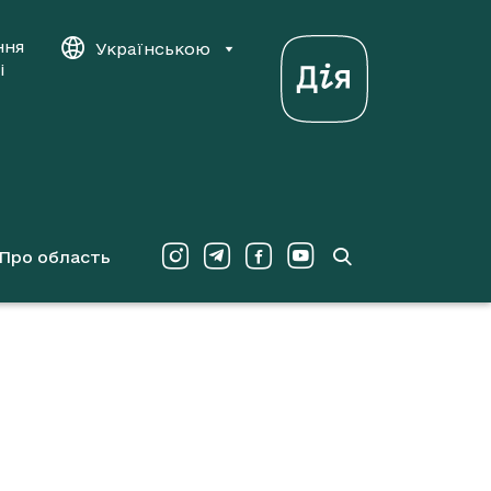
ння
Українською
і
Про область