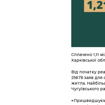
Сплачено 1,11 
Харківської обл
Від початку ре
25678 заяв дл
житла. Найбіль
Чугуївського р
«Пришвидшуємо