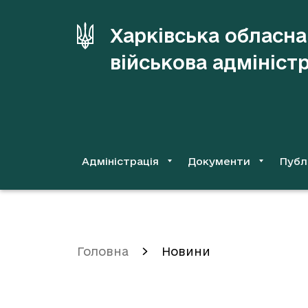
до
основного
Харківська обласна
вмісту
військова адмініст
Адміністрація
Документи
Публ
Головна
Новини