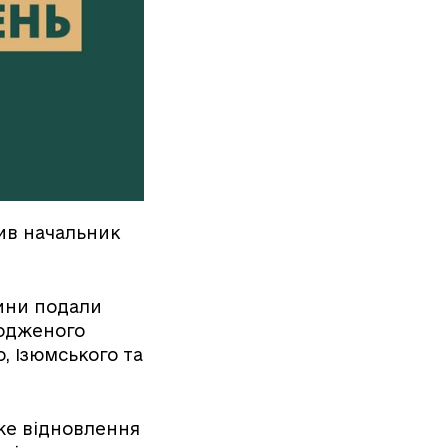
мив начальник
щини подали
кодженого
, Ізюмського та
же відновлення