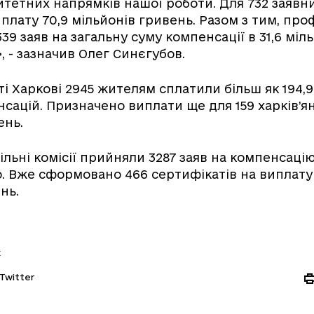
ритетних напрямків нашої роботи. Для 732 заявн
лату 70,9 мільйонів гривень. Разом з тим, проф
9 заяв на загальну суму компенсації в 31,6 міл
, - зазначив Олег Синєгубов.
сті Харкові 2945 жителям сплатили більш як 194,
сацій. Призначено виплати ще для 159 харків’ян
ень.
льні комісії прийняли 3287 заяв на компенсацію
 Вже сформовано 466 сертифікатів на виплату б
нь.
:
Twitter