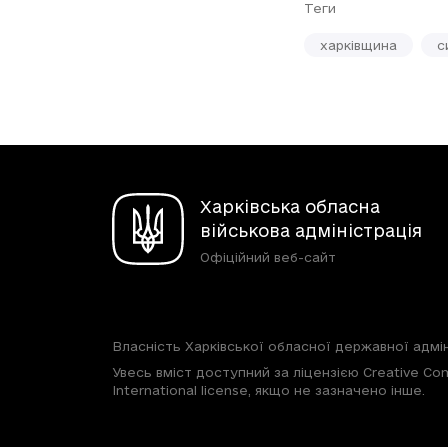
Теги
харківщина
с
Харківська обласна
військова адміністрація
Офіційний веб-сайт
Власність Харківської обласної державної адмін
Увесь вміст доступний за ліцензією Creative Com
International license, якщо не зазначено інше.