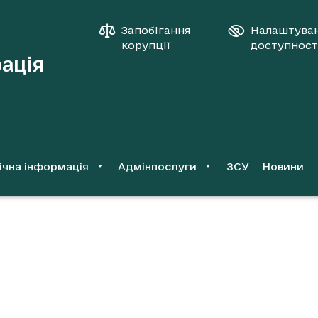
Запобігання
Налаштува
корупції
доступност
рація
ічна інформація
Адмінпослуги
ЗСУ
Новини