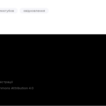
инєгубов
євідновлення
істрації
mons Attribution 4.0