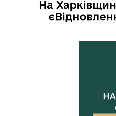
На Харківщин
єВідновленн