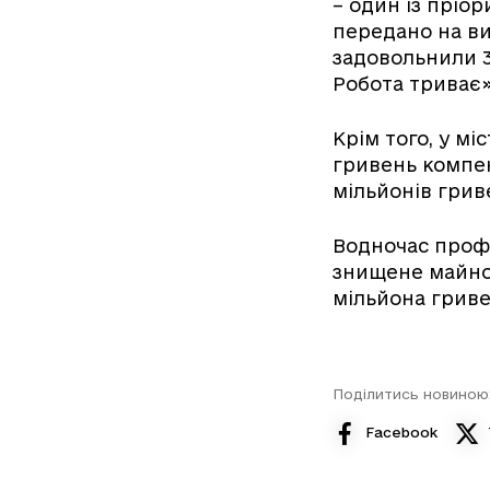
– один із пріо
передано на вип
задовольнили 33
Робота триває»
Крім того, у мі
гривень компен
мільйонів грив
Водночас профі
знищене майно.
мільйона гриве
Поділитись новиною
Facebook