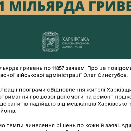
мільярда гривень по 11857 заявам. Про це повідо
асної військової адміністрації Олег Синєгубов.
алізації програми єВідновлення жителі Харків
я отримання грошової допомоги на ремонт пош
ше запитів надійшло від мешканців Харківського
айонів.
 темпи винесення рішень по кожній заяві. Ад