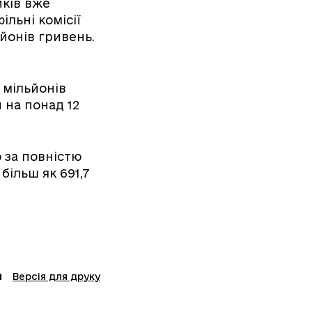
иків вже
ільні комісії
ьйонів гривень.
9 мільйонів
 на понад 12
 за повністю
ільш як 691,7
Версія для друку