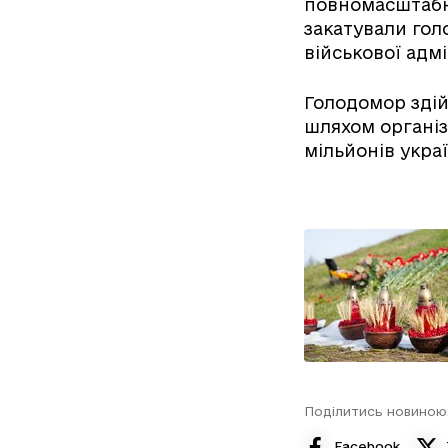
повномасштабно
закатували гол
військової адмі
Голодомор здій
шляхом організ
мільйонів украї
Поділитись новиною
Facebook