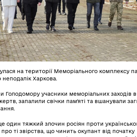
улася на території Меморіального комплексу па
 неподалік Харкова.
ни Голодомору учасники меморіальних заходів в
ертв, запалили свічки пам'яті та вшанували за
ання.
е один тяжкий злочин росіян проти українськог
про ті звірства, що чинить окупант від початку