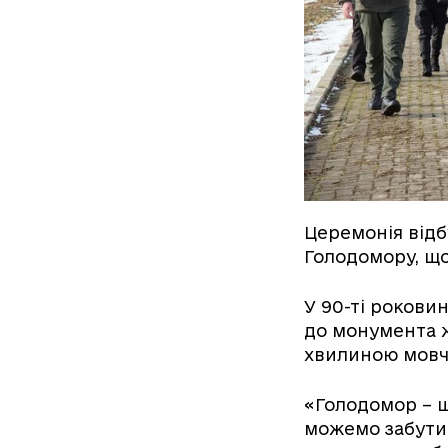
Церемонія відб
Голодомору, що
У 90-ті рокови
до монумента ж
хвилиною мовч
«Голодомор – щ
можемо забути 