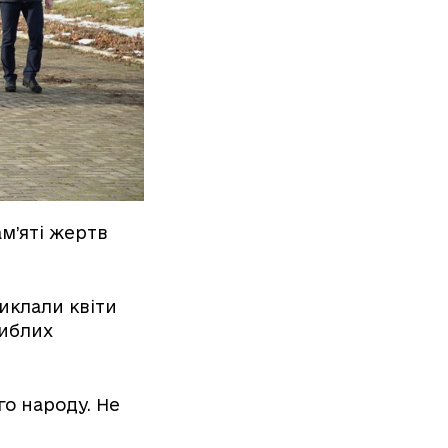
м’яті жертв
иклали квіти
гиблих
о народу. Не