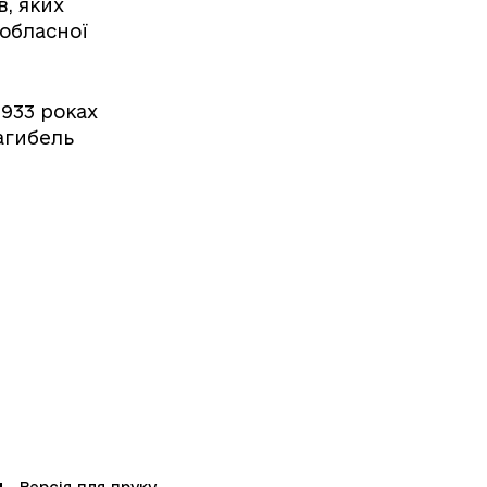
, яких
 обласної
1933 роках
агибель