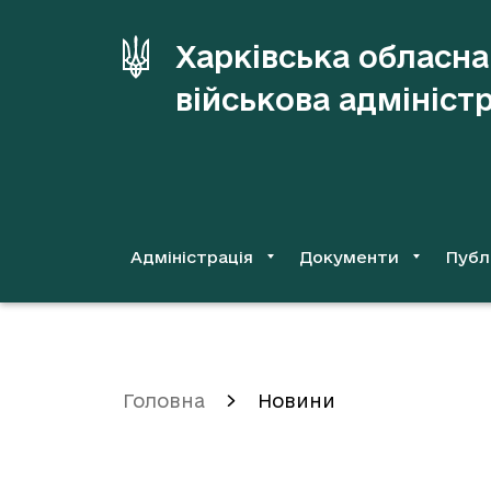
до
основного
Харківська обласна
вмісту
військова адмініст
Адміністрація
Документи
Публ
Головна
Новини