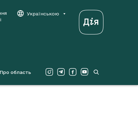
ння
Українською
і
Про область