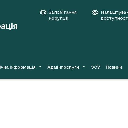
Запобігання
Налаштува
корупції
доступност
рація
ічна інформація
Адмінпослуги
ЗСУ
Новини