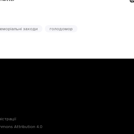
еморіальні заходи
голодомор
істрації
mons Attribution 4.0