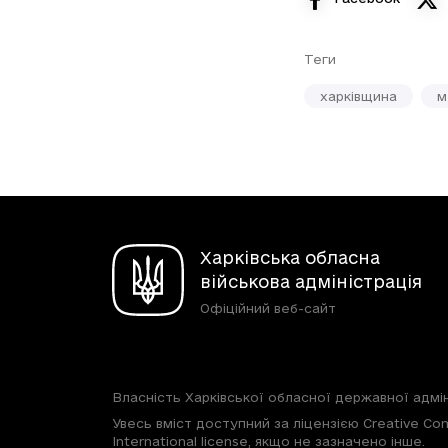
Теги
харківщина
м
Харківська обласна
військова адміністрація
Офіційний веб-сайт
Власність Харківської обласної державної адмін
Увесь вміст доступний за ліцензією Creative Com
International license, якщо не зазначено інше.