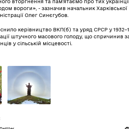
го вторгнення та пам’ятаємо про тих українців
одом вороги», - зазначив начальник Харківської
ністрації Олег Синєгубов.
снило керівництво ВКП(б) та уряд СРСР у 1932–
ації штучного масового голоду, що спричинив з
нців у сільській місцевості.
:
Twitter