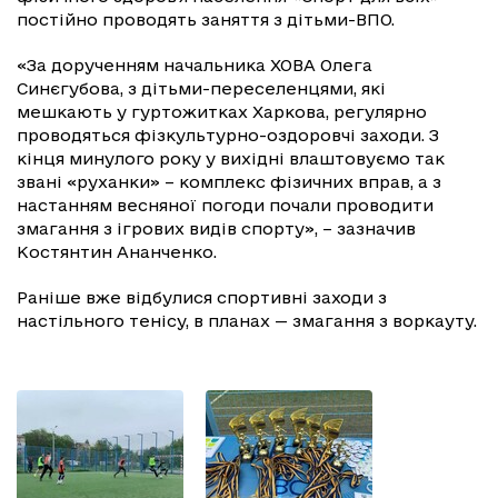
постійно проводять заняття з дітьми-ВПО.
«За дорученням начальника ХОВА Олега
Синєгубова, з дітьми-переселенцями, які
мешкають у гуртожитках Харкова, регулярно
проводяться фізкультурно-оздоровчі заходи. З
кінця минулого року у вихідні влаштовуємо так
звані «руханки» – комплекс фізичних вправ, а з
настанням весняної погоди почали проводити
змагання з ігрових видів спорту», – зазначив
Костянтин Ананченко.
Раніше вже відбулися спортивні заходи з
настільного тенісу, в планах — змагання з воркауту.