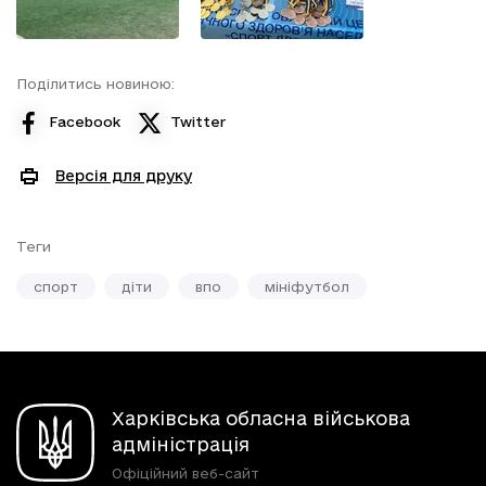
Поділитись новиною:
Facebook
Twitter
Версія для друку
Теги
спорт
діти
впо
мініфутбол
Харківська обласна військова
адміністрація
Офіційний веб-сайт