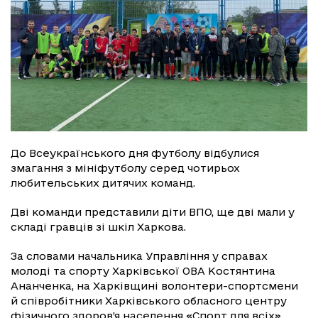
До Всеукраїнського дня футболу відбулися
змагання з мініфутболу серед чотирьох
любительських дитячих команд.
Дві команди представили діти ВПО, ще дві мали у
складі гравців зі шкіл Харкова.
За словами начальника Управління у справах
молоді та спорту Харківської ОВА Костянтина
Ананченка, на Харківщині волонтери-спортсмени
й співробітники Харківського обласного центру
фізичного здоров’я населення «Спорт для всіх»