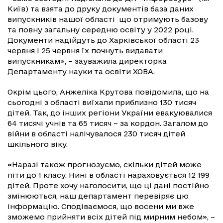
Київ) та взята до друку документів база даних
випускників нашої області що отримують базову
та повну загальну середню освіту у 2022 році.
Документи надійдуть до Харківської області 23
червня і 25 червня їх почнуть видавати
випускникам», – зауважила директорка
Департаменту науки та освіти ХОВА.
Окрім цього, Анжеліка Крутова повідомила, що на
сьогодні з області виїхали приблизно 130 тисяч
дітей. Так, до інших регіони України евакуювалися
64 тисячі учнів та 65 тисяч – за кордон. Загалом до
війни в області налічувалося 230 тисяч дітей
шкільного віку.
«Наразі також прогнозуємо, скільки дітей може
піти до 1 класу. Нині в області нараховується 12 199
дітей. Проте хочу наголосити, що ці дані постійно
змінюються, наш департамент перевіряє цю
інформацію. Сподіваємося, що восени ми вже
зможемо прийняти всіх дітей під мирним небом», –