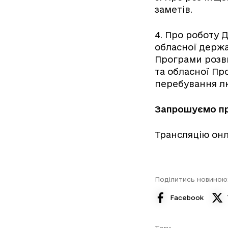
заметів.
4. Про роботу 
обласної держа
Програми розви
та обласної Пр
перебування лю
Запрошуємо пре
Трансляцію он
Поділитись новиною
Facebook