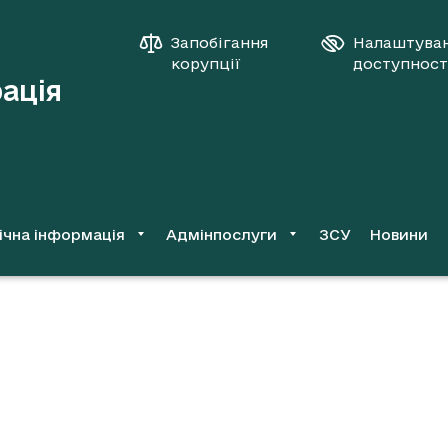
Запобігання
Налаштува
корупції
доступност
рація
ічна інформація
Адмінпослуги
ЗСУ
Новини