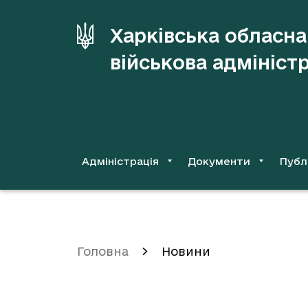
до
основного
Харківська обласна
вмісту
військова адмініст
Адміністрація
Документи
Публ
Головна
Новини