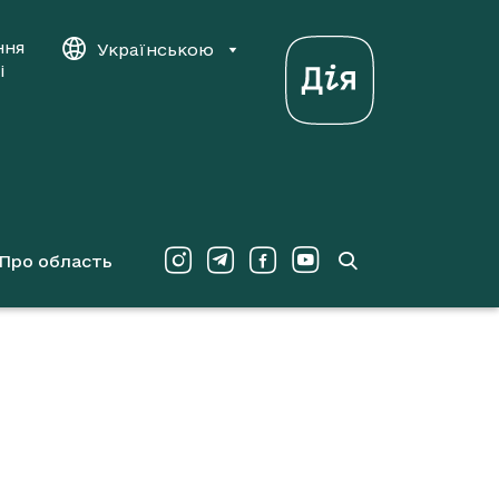
ння
Українською
і
Про область