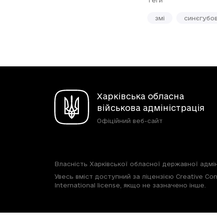
Теги
змі
синєгубо
Харківська обласна
військова адміністрація
Офіційний веб-сайт
Власність Харківської обласної державної адмін
Увесь вміст доступний за ліцензією Creative Com
International license, якщо не зазначено інше.