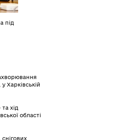
а під
захворювання
 у Харківській
та хід
ської області
 снігових