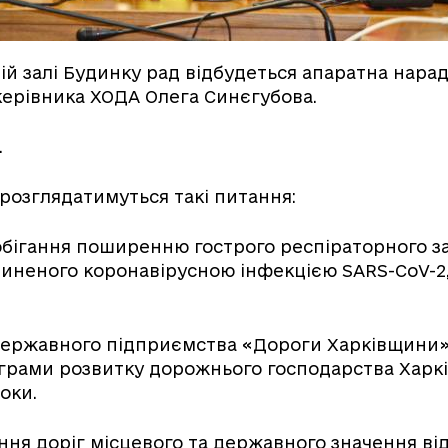
лій залі Будинку рад відбудеться апаратна нарад
ерівника ХОДА Олега Синєгубова.
.
 розглядатимуться такі питання:
побігання поширенню гострого респіраторного 
чиненого коронавірусною інфекцією SARS-CoV-2,
Державного підприємства «Дороги Харківщини» 
рами розвитку дорожнього господарства Харків
роки.
ння доріг місцевого та державного значення від