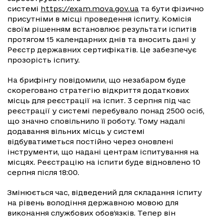
системі
https://exam.mova.gov.ua
та бути фізично
присутніми в місці проведення іспиту. Комісія
своїм рішенням встановлює результати іспитів
протягом 15 календарних днів та вносить дані у
Реєстр державних сертифікатів. Це забезпечує
прозорість іспиту.
На брифінгу повідомили, що незабаром буде
скореговано стратегію відкриття додаткових
місць для реєстрації на іспит. 3 серпня під час
реєстрації у системі перебувало понад 2500 осіб,
що значно сповільнило її роботу. Тому надалі
додавання вільних місць у системі
відбуватиметься постійно через оновлені
інструменти, що надані центрам іспитування на
місцях. Реєстрацію на іспити буде відновлено 10
серпня після 18:00.
Змінюється час, відведений для складання іспиту
на рівень володіння державною мовою для
виконання службових обов’язків. Тепер він