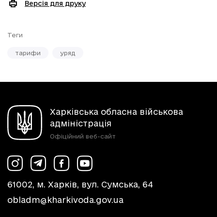
Версія для друку
Теги
тарифи
уряд
Харківська обласна військова
адміністрація
Офіційний веб-сайт
61002, м. Харків, вул. Сумська, 64
obladm@kharkivoda.gov.ua