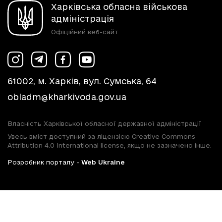
Харківська обласна військова
адміністрація
Офіційний веб-сайт
61002, м. Харків, вул. Сумська, 64
obladm@kharkivoda.gov.ua
Власність Харківської обласної державної адміністрації
Увесь вміст доступний за ліцензією Creative Commons
Attribution 4.0 International license, якщо не зазначено інше.
Розробник порталу -
Web Ukraine