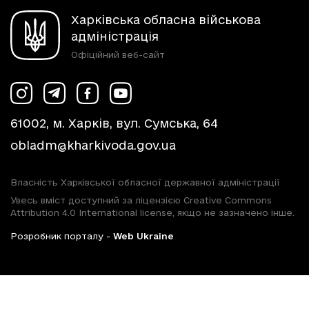
Харківська обласна військова
адміністрація
Офіційний веб-сайт
61002, м. Харків, вул. Сумська, 64
obladm@kharkivoda.gov.ua
Власність Харківської обласної державної адміністрації
Увесь вміст доступний за ліцензією Creative Commons
Attribution 4.0 International license, якщо не зазначено інше.
Розробник порталу -
Web Ukraine