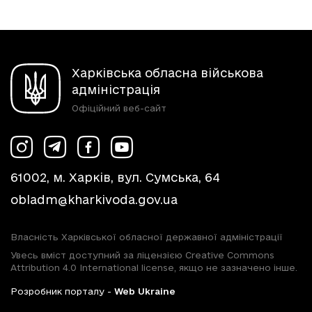
Харківська обласна військова
адміністрація
Офіційний веб-сайт
61002, м. Харків, вул. Сумська, 64
obladm@kharkivoda.gov.ua
Власність Харківської обласної державної адміністрації
Увесь вміст доступний за ліцензією Creative Commons
Attribution 4.0 International license, якщо не зазначено інше.
Розробник порталу -
Web Ukraine