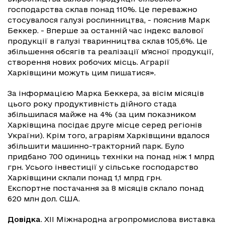
господарства склав понад 110%. Це переважно
стосувалося галузі рослинництва, - пояснив Марк
Беккер. - Вперше за останній час індекс валової
продукції в галузі тваринництва склав 105,6%. Це
збільшення обсягів та реалізації м'ясної продукції,
створення нових робочих місць. Аграрії
Харківщини можуть цим пишатися».
За інформацією Марка Беккера, за вісім місяців
цього року продуктивність дійного стада
збільшилася майже на 4% (за цим показником
Харківщина посідає друге місце серед регіонів
України). Крім того, аграріям Харківщини вдалося
збільшити машинно-тракторний парк. Було
придбано 700 одиниць техніки на понад ніж 1 млрд
грн. Усього інвестиції у сільське господарство
Харківщини склали понад 1,1 млрд грн.
Експортне постачання за 8 місяців склало понад
620 млн дол. США.
Довідка
. XII Міжнародна агропромислова виставка