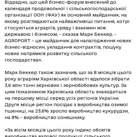
Відрадно, що цей бізнес-форум внесений до
календаря продовольчої і сільськогосподарської
організації ООН (ФАУ) як основний майданчик, на
якому розглядаються найважливіші питання, котрі
стосуються аграріїв, уряду і взаємин між
державою і бізнесом, - сказав Марк Беккер. -
AGROPORT - це майданчик для налагодження нових
бізнес-відносин, укладання контрактів, пошуку
нових напрямків розвитку сільського
господарства».
Марк Беккер також зазначив, що за 8 місяців цього
року аграріям Харківської області вдалося зібрати
3,6 млн тонн зернових і зернобобових культур. За
цим показником Харківська область знаходиться
на першому місці серед усіх регіонів України.
Друге місце регіон посідає з виробництва озимої
пшениці, на 23,6% зросло виробництво кукурудзи,
на 8% - виробництво соняшнику.
«За вісім місяців цього року індекс обсягів
виробництва валової продукції сільського