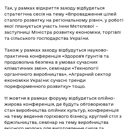
Так, у рамках відкриття заходу відбудеться
стратегічна сесія на тему «Впровадження цілей
сталого розвитку на регіональному рівні», у роботі
якої планується участь Інни Мєтєлєвої –
заступниці Міністра розвитку економіки, торгівлі
та сільського господарства України.
Також у рамках заходу відбудуться науково-
практична конференція «Здоров’я ґрунтів та
продовольча безпека в умовах сучасних
кліматичних змін», семінари «Технології
органічного виробництва», «Аграрний сектор
економіки України: сучасні тренди
пореформенного розвитку» тощо.
11 жовтня в рамках форуму відбудеться олійно-
жирова конференція, де будуть обговорювати
стан виробництва олійних культур, конференція
на тему ведення горіхового бізнесу, круглий стіл з
бджільництва, семінар на тему виробництва
якісного молока для виготовлення сирів та