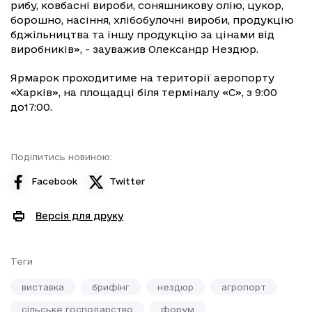
рибу, ковбасні вироби, соняшникову олію, цукор,
борошно, насіння, хлібобулочні вироби, продукцію
бджільництва та іншу продукцію за цінами від
виробників», - зауважив Олександр Нездюр.
Ярмарок проходитиме на території аеропорту
«Харків», на площадці біля терміналу «С», з 9:00
до17:00.
Поділитись новиною:
Facebook
Twitter
Версія для друку
Теги
виставка
брифінг
нездюр
агропорт
сільське господарство
форум