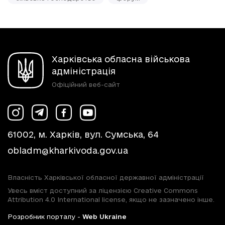
Харківська обласна військова
адміністрація
Офіційний веб-сайт
61002, м. Харків, вул. Сумська, 64
obladm@kharkivoda.gov.ua
Власність Харківської обласної державної адміністрації
Увесь вміст доступний за ліцензією Creative Commons
Attribution 4.0 International license, якщо не зазначено інше.
Розробник порталу -
Web Ukraine