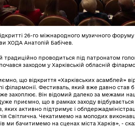
ідкритті 26-го міжнародного музичного форуму 
ви ХОДА Анатолій Бабічев.
й традиційно проводиться під патронатом голо
почався заходом у Харківській обласній філармо
ємно, що відкриття «Харківських асамблей» ві
алі філармонії. Фестиваль, який вже давно став
же захоплює. Він відомий далеко за межами на
Дуже приємно, що в рамках заходу відбувається
, яких активно підтримує і облдержадміністрац
ія Світлична. Чекатимемо на молодих виконавці
ів ми бачитимемо на сценах міста Харків», - ска