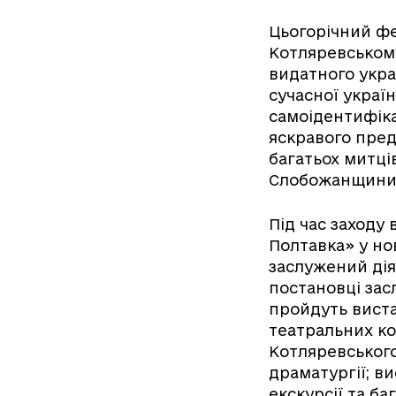
Цьогорічний фе
Котляревському
видатного укра
сучасної україн
самоідентифікац
яскравого пред
багатьох митці
Слобожанщини
Під час заходу
Полтавка» у но
заслужений дія
постановці зас
пройдуть виста
театральних ко
Котляревського
драматургії; ви
екскурсії та ба