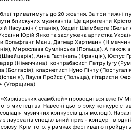
мблеї триватимуть до 20 жовтня. За три тижні п
ути блискучих музикантів. Це диригенти Кріст
ій Насушкін (Іспанія), Хедвіг Швімберге (Бельг
України Юрій Янко та заслужена артистка Україн
ти Вольфганг Манц, Дагмар Хартманн (Німеччина
анія), Мирослава Сумлінська (Польща). А також 
(Швейцарія), Анна Гастінель (Франція), Юстус Гр
дер (Німеччина), контрабасист Петру Іугу (Руму
а (Болгарія), кларнетист Нуно Пінту (Португалія
(Іспанія), Паула Пройсс (Польща), гітаристи Фе
ч (Угорщина).
 «Харківських асамблей» проводиться вже IV 
ого мистецтва. Навесні цього року конкурс ст
оціація музичних конкурсів для молоді). Наразі
 з лауреатів спеціальний приз - концерт в одній
союзу. Крім того, у рамках фестивалю пройдуть