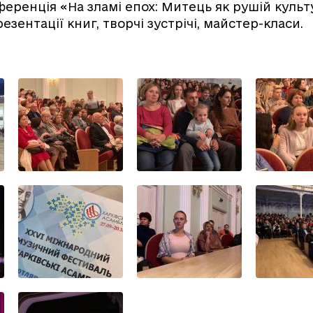
еренція «На зламі епох: Митець як рушій культ
резентації книг, творчі зустрічі, майстер-класи.