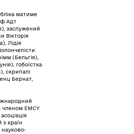
убліка матиме
оф Адт
ія), заслужений
и Вікторія
), Лідія
віолончелісти
імм (Бельгія),
нія), гобоїстка
), скрипалі
ренц Бернат,
Міжнародний
ав членом EMCY
 асоціація
 з країн
 науково-