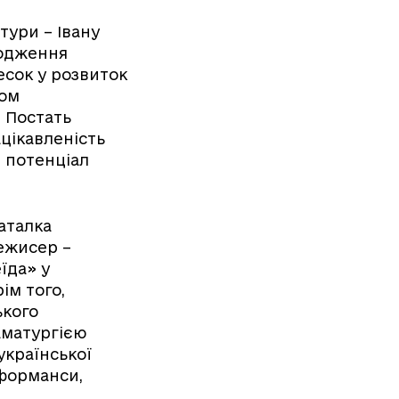
тури – Івану
родження
есок у розвиток
лом
. Постать
цікавленість
 потенціал
аталка
ежисер –
їда» у
ім того,
ького
аматургією
української
рформанси,