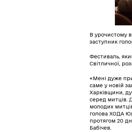
В урочистому в
заступник голо
Фестиваль, яки
Світличної, роз
«Мені дуже при
саме у новій з
Харківщини, ду
серед митців. 
молодих митців
голова ХОДА Юл
протягом 20 дн
Бабічев.