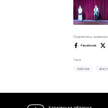
Поділитись новиною
Facebook
Теги
бабічев
фест
Харківська обласна