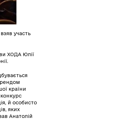
взяв участь
ви ХОДА Юлії
нії.
дбувається
 брендом
шої країни
 конкурс
ія, й особисто
в, яких
зав Анатолій