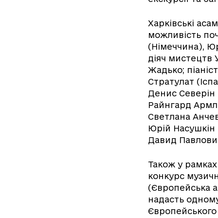
Харківські аса
можливість поч
(Німеччина), Юр
діяч мистецтв 
Жадько; піаніс
Стратулат (Ісп
Денис Северін 
Райнгард Армле
Светлана Анчев
Юрій Насушкін 
Давид Павлови
Також у рамках
конкурс музичн
(Європейська ас
надасть одному
Європейського 