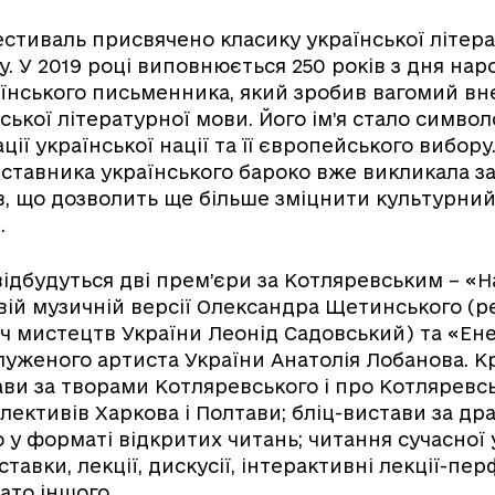
стиваль присвячено класику української літера
. У 2019 році виповнюється 250 років з дня на
їнського письменника, який зробив вагомий вн
ської літературної мови. Його ім’я стало симво
ії української нації та її європейського вибору
ставника українського бароко вже викликала за
в, що дозволить ще більше зміцнити культурний
.
 відбудуться дві прем’єри за Котляревським – «Н
вій музичній версії Олександра Щетинського (р
ч мистецтв України Леонід Садовський) та «Ене
луженого артиста України Анатолія Лобанова. Кр
ви за творами Котляревського і про Котляревс
лективів Харкова і Полтави; бліц-вистави за др
 у форматі відкритих читань; читання сучасної 
ставки, лекції, дискусії, інтерактивні лекції-пе
гато іншого.