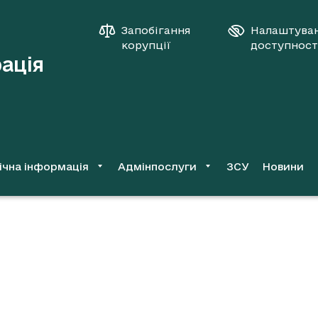
Запобігання
Налаштува
корупції
доступност
рація
ічна інформація
Адмінпослуги
ЗСУ
Новини