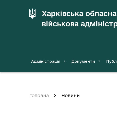
до
основного
Харківська обласна
вмісту
військова адмініст
Адміністрація
Документи
Публ
Головна
Новини