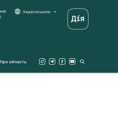
ння
Українською
і
Про область