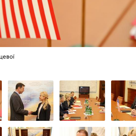
цевої