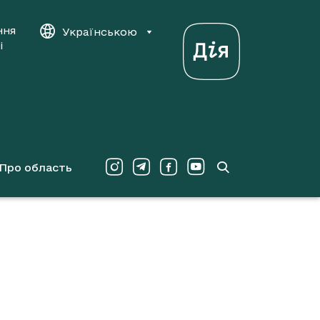
ння
Українською
і
Про область