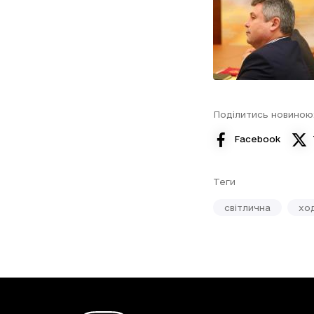
Поділитись новиною
Facebook
Теги
світлична
хо