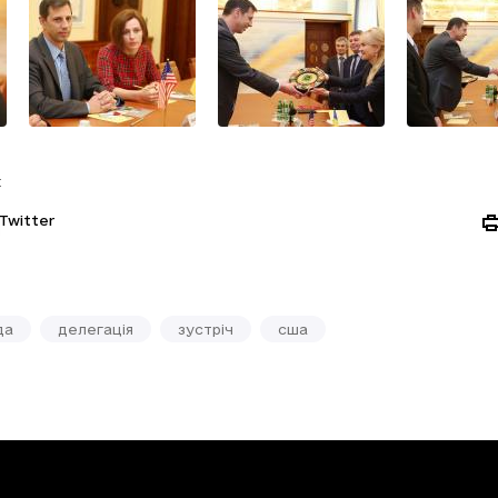
:
Twitter
да
делегація
зустріч
сша