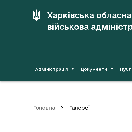
до
основного
Харківська обласна
вмісту
військова адмініст
Адміністрація
Документи
Публ
Головна
Галереї