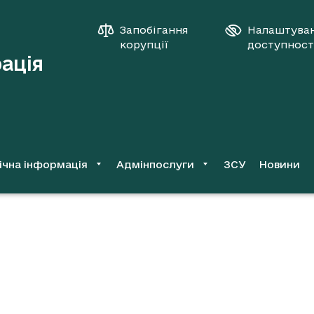
Запобігання
Налаштува
корупції
доступност
рація
ічна інформація
Адмінпослуги
ЗСУ
Новини