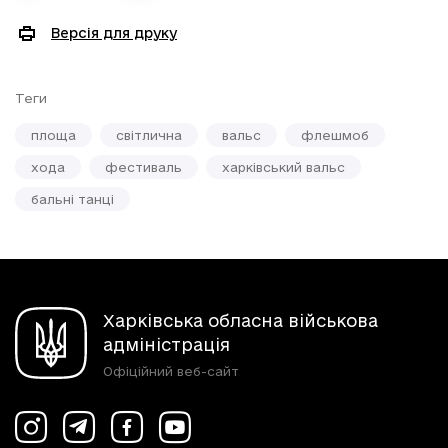
Версія для друку
Теги
площа
світлична
вальс
флешмоб
хода
фестиваль
харківський вальс
бальні танці
Харківська обласна військова
адміністрація
Офіційний веб-сайт