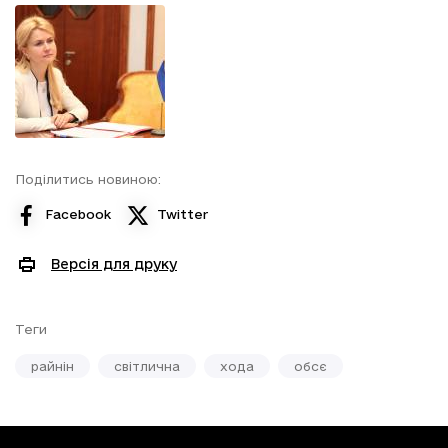
Поділитись новиною:
Facebook
Twitter
Версія для друку
Теги
райнін
світлична
хода
обсє