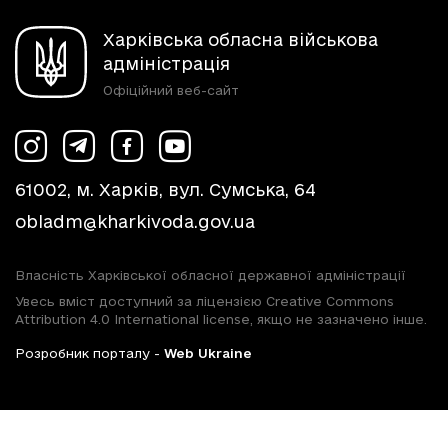
Харківська обласна військова
адміністрація
Офіційний веб-сайт
61002, м. Харків, вул. Сумська, 64
obladm@kharkivoda.gov.ua
Власність Харківської обласної державної адміністрації
Увесь вміст доступний за ліцензією Creative Commons
Attribution 4.0 International license, якщо не зазначено інше.
Розробник порталу -
Web Ukraine