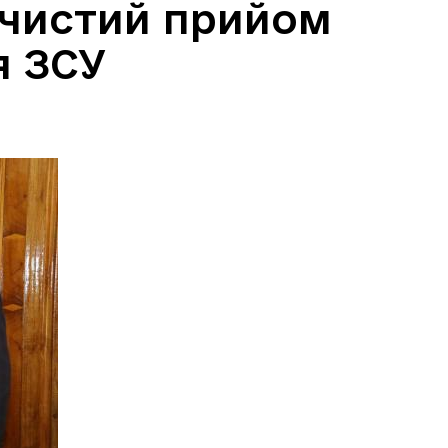
рочистий прийом
я ЗСУ