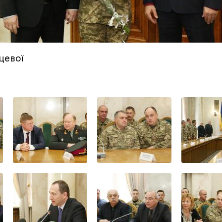
цевої