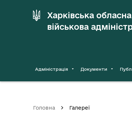
до
основного
Харківська обласна
вмісту
військова адмініст
Адміністрація
Документи
Публ
Головна
Галереї