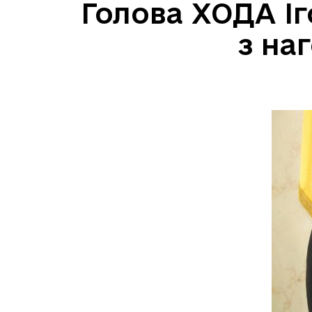
Голова ХОДА Іг
з на