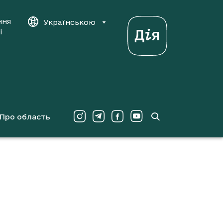
ння
Українською
і
Про область