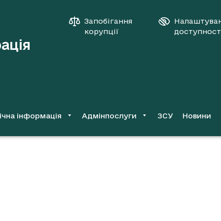
Запобігання
Налаштува
корупції
доступност
рація
ічна інформація
Адмінпослуги
ЗСУ
Новини