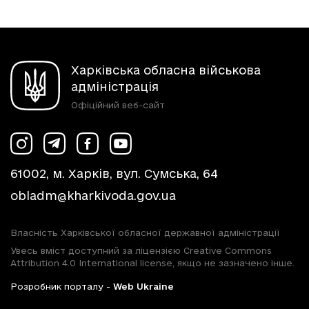
Харківська обласна військова
адміністрація
Офіційний веб-сайт
61002, м. Харків, вул. Сумська, 64
obladm@kharkivoda.gov.ua
Власність Харківської обласної державної адміністрації
Увесь вміст доступний за ліцензією Creative Commons
Attribution 4.0 International license, якщо не зазначено інше.
Розробник порталу -
Web Ukraine