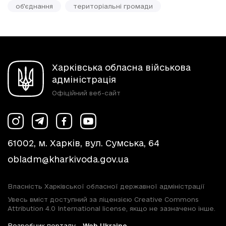
об'єднання
територіальні громади
Харківська обласна військова
адміністрація
Офіційний веб-сайт
61002, м. Харків, вул. Сумська, 64
obladm@kharkivoda.gov.ua
Власність Харківської обласної державної адміністрації
Увесь вміст доступний за ліцензією Creative Commons
Attribution 4.0 International license, якщо не зазначено інше.
Розробник порталу -
Web Ukraine