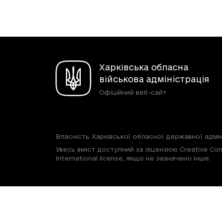
Харківська обласна
військова адміністрація
Офіційний веб-сайт
Власність Харківської обласної державної адмін
Увесь вміст доступний за ліцензією Creative Com
International license, якщо не зазначено інше.