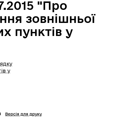
.2015 "Про
ння зовнішньої
х пунктів у
рядку
ів у
Версія для друку