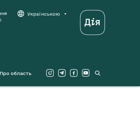
ння
Українською
і
Про область