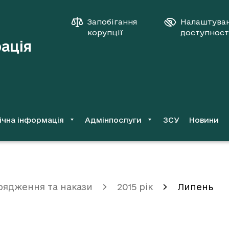
Запобігання
Налаштува
корупції
доступност
рація
ічна інформація
Адмінпослуги
ЗСУ
Новини
рядження та накази
2015 рік
Липень