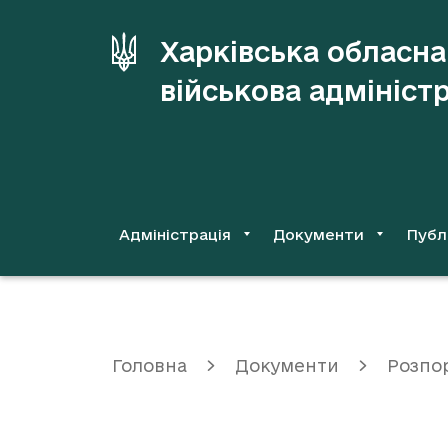
до
основного
Харківська обласна
вмісту
військова адмініст
Адміністрація
Документи
Публ
Головна
Документи
Розпо