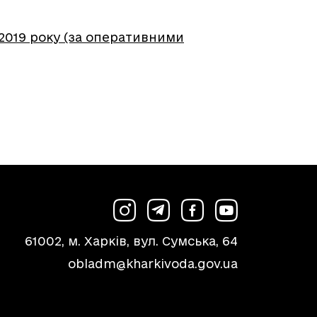
.2019 року (за оперативними
61002, м. Харків, вул. Сумська, 64
obladm@kharkivoda.gov.ua