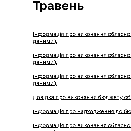
Травень
Інформація про виконання обласног
даними).
Інформація про виконання обласног
даними).
Інформація про виконання обласног
даними).
Довідка про виконання бюджету обл
Інформація про надходження до бюдж
Інформація про виконання обласног