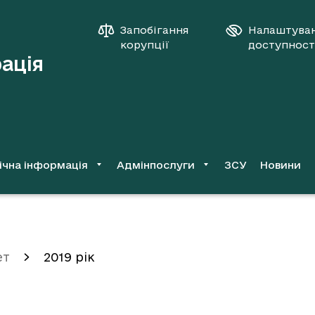
Запобігання
Налаштува
корупції
доступност
рація
ічна інформація
Адмінпослуги
ЗСУ
Новини
ет
2019 рік