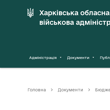
до
основного
Харківська обласна
вмісту
військова адмініст
Адміністрація
Документи
Публ
Головна
Документи
Бюдж