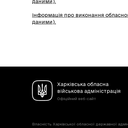
даними).
Інформація про виконання обласног
даними).
Харківська обласна
військова адміністрація
Офіційний веб-сайт
Власність Харківської обласної державної адмін