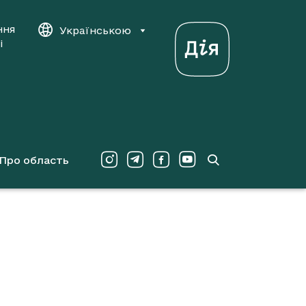
ння
Українською
і
Про область