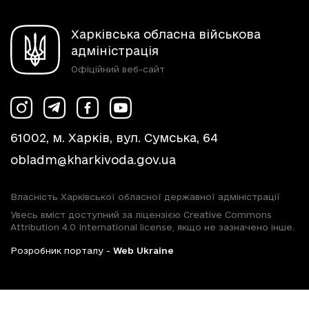
Харківська обласна військова
адміністрація
Офіційний веб-сайт
61002, м. Харків, вул. Сумська, 64
obladm@kharkivoda.gov.ua
Власність Харківської обласної державної адміністрації
Увесь вміст доступний за ліцензією Creative Commons
Attribution 4.0 International license, якщо не зазначено інше.
Розробник порталу -
Web Ukraine