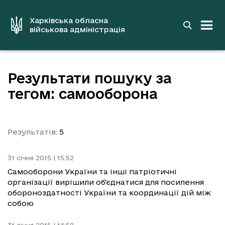
до
основного
вмісту
Харківська обласна
військова адміністрація
Результати пошуку за
тегом: самооборона
Результатів:
5
31 січня 2015 | 15:52
Самооборони України та інші патріотичні
організації вирішили об'єднатися для посилення
обороноздатності України та координації дій між
собою