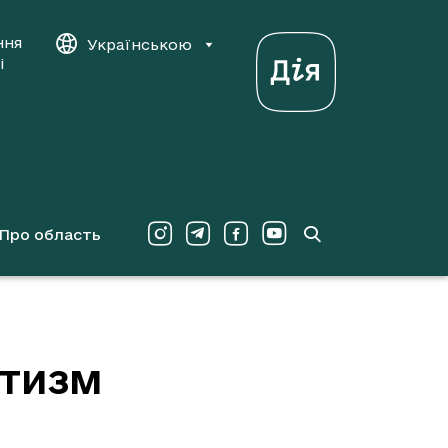
ння
Українською
і
Про область
отизм