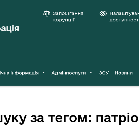
Запобігання
Налаштува
корупції
доступност
рація
ічна інформація
Адмінпослуги
ЗСУ
Новини
уку за тегом: патрі