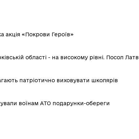
а акція «Покрови Героїв»
ківській області - на високому рівні. Посол Латв
агають патріотично виховувати школярів
ували воїнам АТО подарунки-обереги