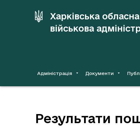
до
основного
Харківська обласна
вмісту
військова адмініст
Адміністрація
Документи
Публ
Результати пош