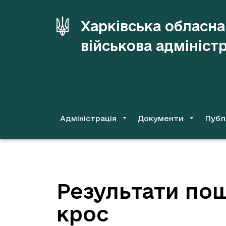
до
основного
Харківська обласна
вмісту
військова адмініст
Адміністрація
Документи
Публ
Результати пош
крос