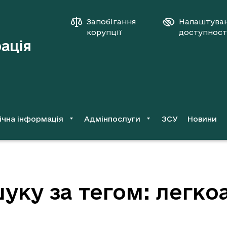
Запобігання
Налаштува
корупції
доступност
рація
ічна інформація
Адмінпослуги
ЗСУ
Новини
уку за тегом: легко