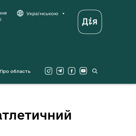
ння
Українською
і
Про область
атлетичний