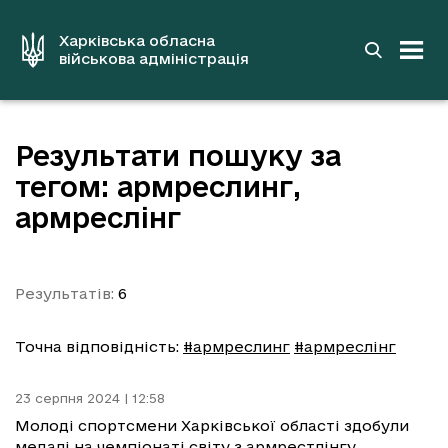
до
основного
вмісту
Харківська обласна
військова адміністрація
Результати пошуку за
тегом: армреслинг,
армреслінг
Результатів:
6
Точна відповідність:
#армреслинг
#армреслінг
23 серпня 2024 | 12:58
Молоді спортсмени Харківської області здобули
медалі на чемпіонаті світу з армрестлінгу