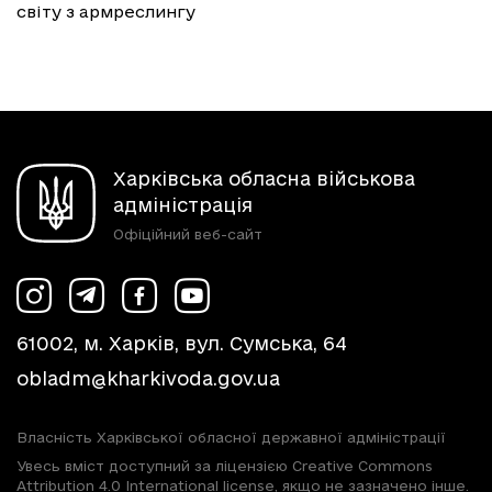
світу з армреслингу
Харківська обласна військова
адміністрація
Офіційний веб-сайт
61002, м. Харків, вул. Сумська, 64
obladm@kharkivoda.gov.ua
Власність Харківської обласної державної адміністрації
Увесь вміст доступний за ліцензією Creative Commons
Attribution 4.0 International license, якщо не зазначено інше.