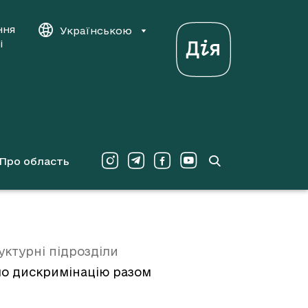
ння
Українською
і
Про область
уктурні підрозділи
мо дискримінацію разом