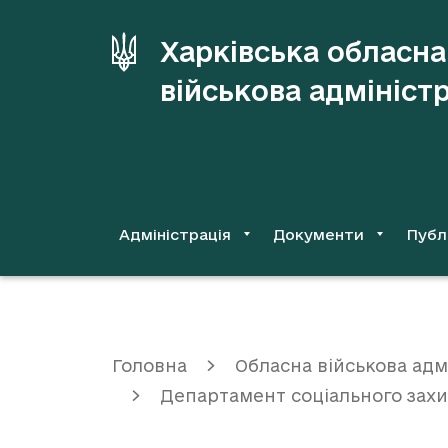
до
основного
Харківська обласна
вмісту
військова адмініст
Адміністрація
Документи
Публ
Головна
Обласна військова адм
Департамент соціального зах