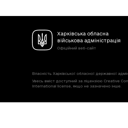
Харківська обласна
військова адміністрація
Офіційний веб-сайт
Власність Харківської обласної державної адмін
Увесь вміст доступний за ліцензією Creative Com
International license, якщо не зазначено інше.