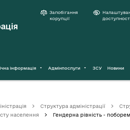
Запобігання
Налаштува
корупції
доступност
рація
ічна інформація
Адмінпослуги
ЗСУ
Новини
іністрація
Структура адміністрації
Стр
исту населення
Гендерна рівність - поборе