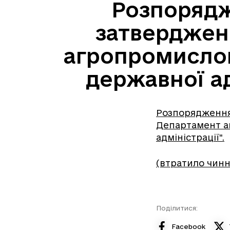
Розпорядж
затверджен
агропромислов
державної ад
Розпорядження 
Департамент а
адміністрації".
(втратило чинні
Поділитися:
Facebook