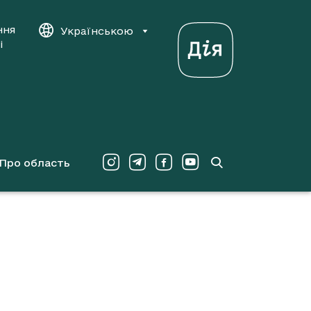
ння
Українською
і
Про область