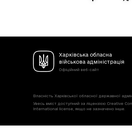
Харківська обласна
військова адміністрація
Офіційний веб-сайт
Власність Харківської обласної державної адмін
Увесь вміст доступний за ліцензією Creative Com
International license, якщо не зазначено інше.