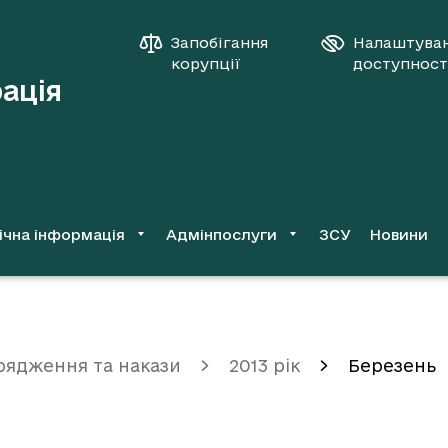
Запобігання
Налаштува
корупції
доступност
рація
ічна інформація
Адмінпослуги
ЗСУ
Новини
рядження та накази
2013 рік
Березень