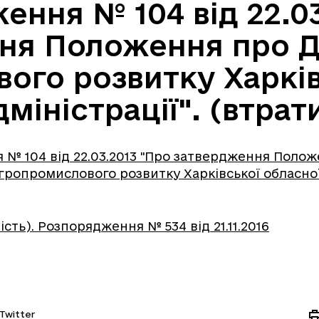
ення № 104 від 22.03
ня Положення про 
ого розвитку Харків
міністрації". (втрат
№ 104 від 22.03.2013 "Про затвердження Поло
гропромислового розвитку Харківської обласно
сть). Розпорядження № 534 від 21.11.2016
Twitter