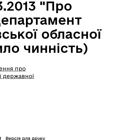
.2013 "Про
Департамент
ської обласної
ило чинність)
ження про
ї державної
Версія для друку