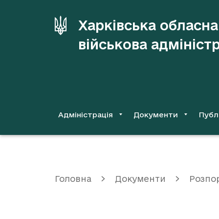
до
основного
Харківська обласна
вмісту
військова адмініст
Адміністрація
Документи
Публ
Головна
Документи
Розпо