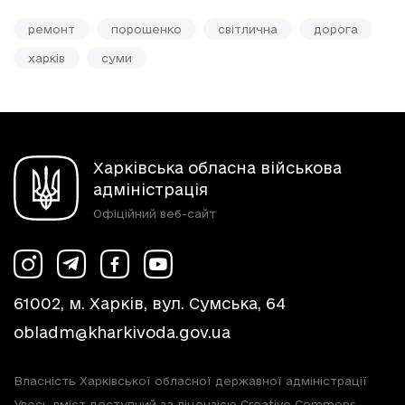
ремонт
порошенко
світлична
дорога
харків
суми
Харківська обласна військова
адміністрація
Офіційний веб-сайт
61002, м. Харків, вул. Сумська, 64
obladm@kharkivoda.gov.ua
Власність Харківської обласної державної адміністрації
Увесь вміст доступний за ліцензією Creative Commons