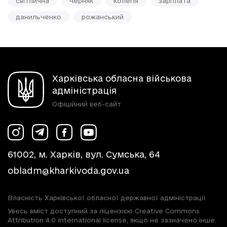
світлична
черняк
колегія
зарплата
данильченко
рожанський
Харківська обласна військова
адміністрація
Офіційний веб-сайт
61002, м. Харків, вул. Сумська, 64
obladm@kharkivoda.gov.ua
Власність Харківської обласної державної адміністрації
Увесь вміст доступний за ліцензією Creative Commons
Attribution 4.0 International license, якщо не зазначено інше.