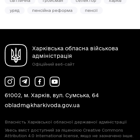
світлична
гройсман
селектор
харків
уряд
пенсійна реформа
пенсії
Харківська обласна військова
адміністрація
Офіційний веб-сайт
61002, м. Харків, вул. Сумська, 64
obladm@kharkivoda.gov.ua
Власність Харківської обласної державної адміністрації
Увесь вміст доступний за ліцензією Creative Commons
Attribution 4.0 International license, якщо не зазначено інше.