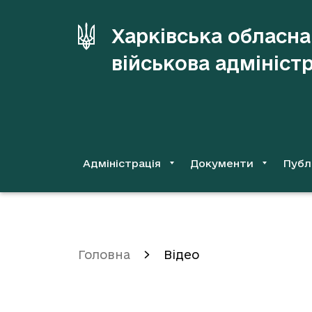
до
основного
Харківська обласна
вмісту
військова адмініст
Адміністрація
Документи
Публ
Головна
Відео