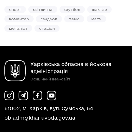
спорт
світлична
футбол
шахтар
коментар
гандбол
теніс
матч
металіст
стадіон
Харківська обласна військова
адміністрація
Офіційний веб-сайт
61002, м. Харків, вул. Сумська, 64
obladm@kharkivoda.gov.ua