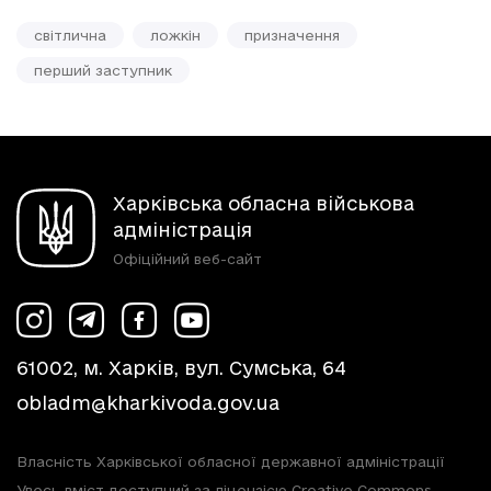
світлична
ложкін
призначення
перший заступник
Харківська обласна військова
адміністрація
Офіційний веб-сайт
61002, м. Харків, вул. Сумська, 64
obladm@kharkivoda.gov.ua
Власність Харківської обласної державної адміністрації
Увесь вміст доступний за ліцензією Creative Commons