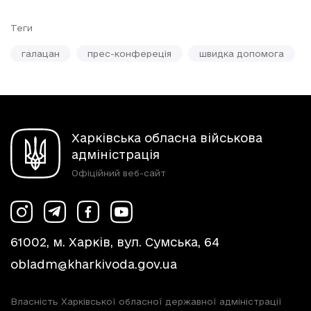
Теги
галацан
прес-конфереція
швидка допомога
Харківська обласна військова
адміністрація
Офіційний веб-сайт
61002, м. Харків, вул. Сумська, 64
obladm@kharkivoda.gov.ua
Власність Харківської обласної державної адміністрації