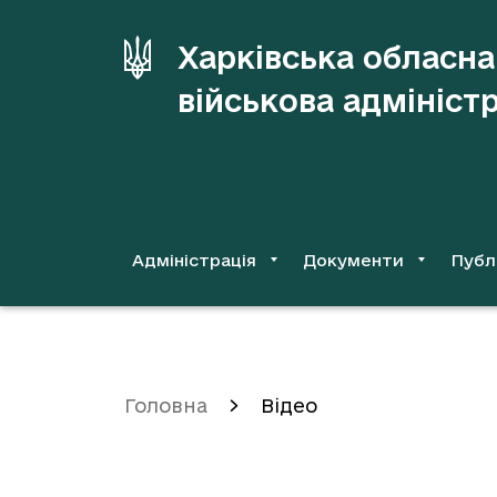
до
основного
Харківська обласна
вмісту
військова адмініст
Адміністрація
Документи
Публ
Головна
Відео