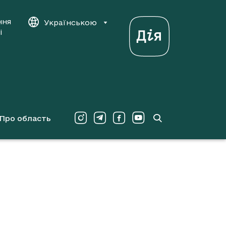
ння
Українською
і
Про область