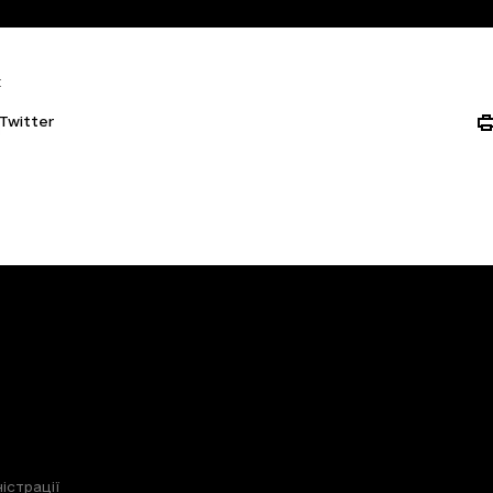
:
Twitter
істрації