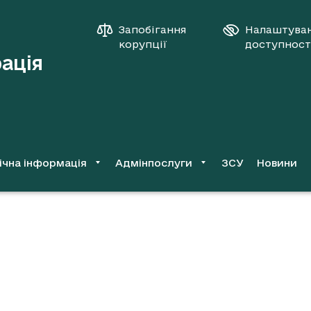
Запобігання
Налаштува
корупції
доступност
рація
ічна інформація
Адмінпослуги
ЗСУ
Новини