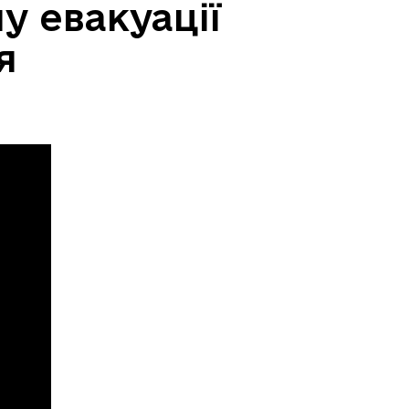
у евакуації
я